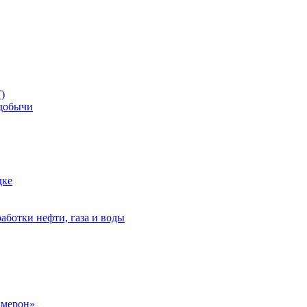
)
добычи
дке
аботки нефти, газа и воды
амерон»