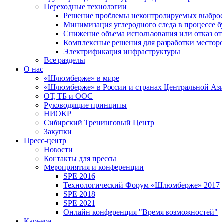
Переходные технологии
Решение проблемы неконтролируемых выбро
Минимизация углеродного следа в процессе б
Снижение объема использования или отказ от
Комплексные решения для разработки место
Электрификация инфраструктуры
Все разделы
О нас
«Шлюмберже» в мире
«Шлюмберже» в России и странах Центральной Аз
ОТ, ТБ и ООС
Руководящие принципы
НИОКР
Сибирский Тренинговый Центр
Закупки
Пресс-центр
Новости
Контакты для прессы
Мероприятия и конференции
SPE 2016
Технологический Форум «Шлюмберже» 2017
SPE 2018
SPE 2021
Онлайн конференция "Время возможностей"
Карьера