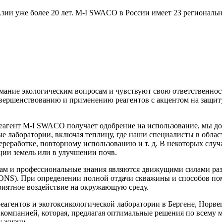
ии уже более 20 лет.
M-I
SWACO в России имеет 23 региональны
ние экологическим вопросам и чувствуют свою ответственность
совершенствованию и применению реагентов с акцентом на защи
еагент
M-I
SWACO получает одобрение на использование, мы до
ьные лаборатории, включая теплицу, где наши специалисты в об
переработке, повторному использованию
и т. д.
В некоторых случа
ации земель или в улучшении почв.
сам и профессиональные знания являются движущими силами ра
 определении полной отдачи скважины и способов помочь
риятное воздействие на окружающую среду.
агентов и экотоксикологической лаборатории в Бергене, Норве
 компанией, которая, предлагая оптимальные решения по всему 
у жизни.