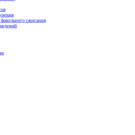
сов
урения
 факельного сжигания
рождений
ии