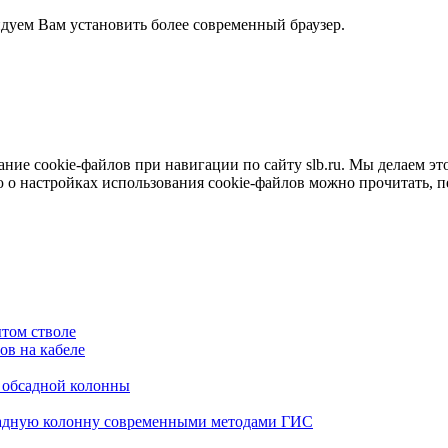
ндуем Вам установить более современный браузер.
е cookie-файлов при навигации по сайту slb.ru. Мы делаем это 
о настройках использования cookie-файлов можно прочитать, 
том стволе
в на кабеле
я обсадной колонны
садную колонну современными методами ГИС