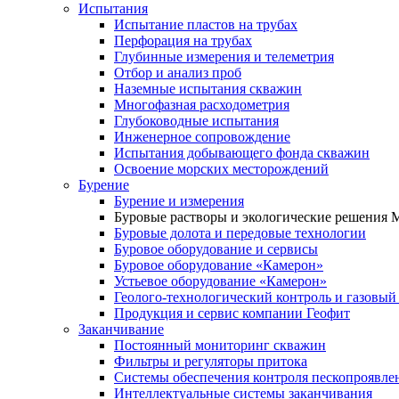
Испытания
Испытание пластов на трубах
Перфорация на трубах
Глубинные измерения и телеметрия
Отбор и анализ проб
Наземные испытания скважин
Многофазная расходометрия
Глубоководные испытания
Инженерное сопровождение
Испытания добывающего фонда скважин
Освоение морских месторождений
Бурение
Бурение и измерения
Буровые растворы и экологические решения
Буровые долота и передовые технологии
Буровое оборудование и сервисы
Буровое оборудование «Камерон»
Устьевое оборудование «Камерон»
Геолого-технологический контроль и газовый
Продукция и сервис компании Геофит
Заканчивание
Постоянный мониторинг скважин
Фильтры и регуляторы притока
Cистемы обеспечения контроля пескопроявле
Интеллектуальные системы заканчивания