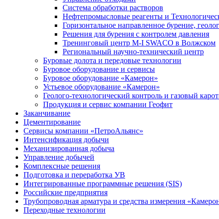
Система обработки растворов
Нефтепромысловые реагенты и Технологичес
Горизонтальное направленное бурение, геолог
Решения для бурения с контролем давления
Тренинговый центр M-I SWACO в Волжском
Региональный научно-технический центр
Буровые долота и передовые технологии
Буровое оборудование и сервисы
Буровое оборудование «Камерон»
Устьевое оборудование «Камерон»
Геолого-технологический контроль и газовый каро
Продукция и сервис компании Геофит
Заканчивание
Цементирование
Сервисы компании «ПетроАльянс»
Интенсификация добычи
Механизированная добыча
Управление добычей
Комплексные решения
Подготовка и переработка УВ
Интегрированные программные решения (SIS)
Российские предприятия
Трубопроводная арматура и средства измерения «Камеро
Переходные технологии