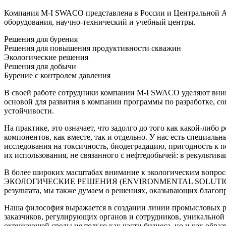
Компания
M-I
SWACO представлена в России и Центральной Аз
оборудования,
научно-технический
и учебный центры.
Решения для бурения
Решения для повышения продуктивности скважин
Экологические решения
Решения для добычи
Бурение с контролем давления
В своей работе сотрудники компании
M-I
SWACO уделяют внима
основой для развития в компании программы по разработке, 
устойчивости.
На практике, это означает, что задолго до того как
какой-либо
р
компонентов, как вместе, так и отдельно. У нас есть специал
исследования на токсичность, биодеградацию, пригодность к 
их использования, не связанного с нефтедобычей: в рекультив
В более широких масштабах внимание к экологическим вопро
ЭКОЛОГИЧЕСКИЕ РЕШЕНИЯ (ENVIRONMENTAL SOLUTIONS). При
результата, мы также думаем о решениях, оказывающих благоп
Наша философия выражается в создании линии промысловых ре
заказчиков, регулирующих органов и сотрудников, уникальной
окружающей среды не только как части бизнеса, но и как образ