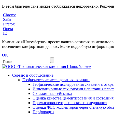
В этом браузере сайт может отображаться некорректно. Рекоме
Chrome
Safari
Firefox
Opera
IE
Компания «Шлюмберже» просит вашего согласия на использовани
посещение комфортным для вас. Более подробную информацию 
OK
Сервис и оборудование
Геофизические исследования скважин
Геофизические исследования скважин в откры
Инновационные технологии испытания пласто
Скважинная сейсмика
Оценка качества цементирования и состояни
Промыслово-геофизические исследования
Оценка ФЕС коллекторов через стальную об
Перфорация