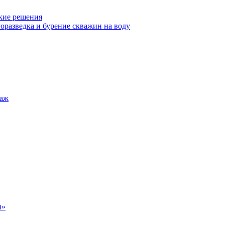
кие решения
оразведка и бурение скважин на воду
таж
н»