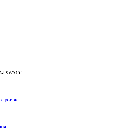
 M-I SWACO
 каротаж
ния