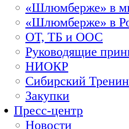
«Шлюмберже» в м
«Шлюмберже» в Ро
ОТ, ТБ и ООС
Руководящие при
НИОКР
Сибирский Тренин
Закупки
Пресс-центр
Новости