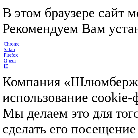
В этом браузере сайт 
Рекомендуем Вам устан
Chrome
Safari
Firefox
Opera
IE
Компания «Шлюмберже»
использование cookie-ф
Мы делаем это для тог
сделать его посещение