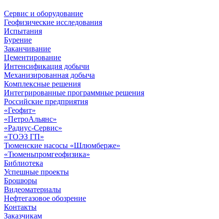
Сервис и оборудование
Геофизические исследования
Испытания
Бурение
Заканчивание
Цементирование
Интенсификация добычи
Механизированная добыча
Комплексные решения
Интегрированные программные решения
Российские предприятия
«Геофит»
«ПетроАльянс»
«Радиус-Сервис»
«ТОЭЗ ГП»
Тюменские насосы «Шлюмберже»
«Тюменьпромгеофизика»
Библиотека
Успешные проекты
Брошюры
Видеоматериалы
Нефтегазовое обозрение
Контакты
Заказчикам