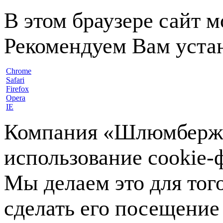
В этом браузере сайт 
Рекомендуем Вам устан
Chrome
Safari
Firefox
Opera
IE
Компания «Шлюмберже»
использование cookie-ф
Мы делаем это для тог
сделать его посещение