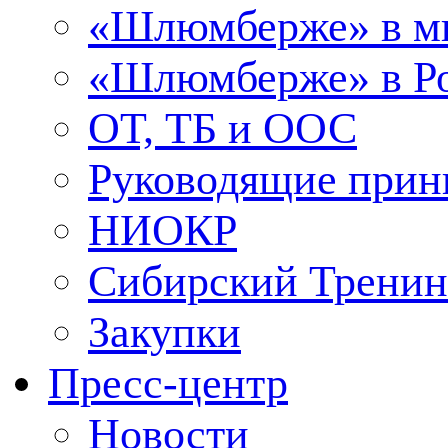
«Шлюмберже» в м
«Шлюмберже» в Ро
ОТ, ТБ и ООС
Руководящие при
НИОКР
Сибирский Тренин
Закупки
Пресс-центр
Новости