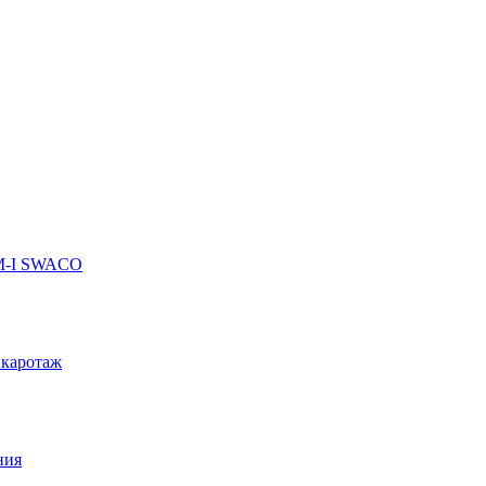
 M-I SWACO
 каротаж
ния