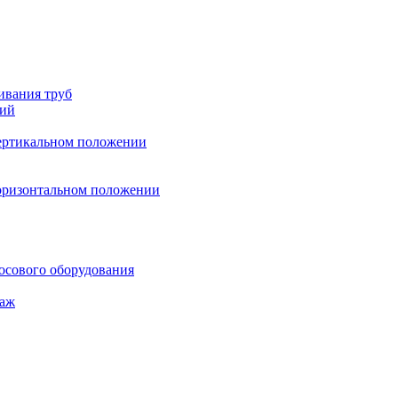
ивания труб
ний
вертикальном положении
горизонтальном положении
осового оборудования
таж