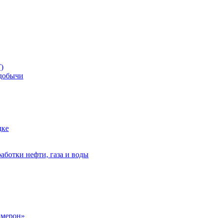
)
добычи
дке
аботки нефти, газа и воды
амерон»