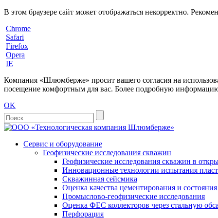
В этом браузере сайт может отображаться некорректно. Рекоме
Chrome
Safari
Firefox
Opera
IE
Компания «Шлюмберже» просит вашего согласия на использовани
посещение комфортным для вас. Более подробную информацию 
OK
Сервис и оборудование
Геофизические исследования скважин
Геофизические исследования скважин в откры
Инновационные технологии испытания пласто
Скважинная сейсмика
Оценка качества цементирования и состояни
Промыслово-геофизические исследования
Оценка ФЕС коллекторов через стальную об
Перфорация