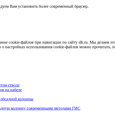
ндуем Вам установить более современный браузер.
е cookie-файлов при навигации по сайту slb.ru. Мы делаем это 
о настройках использования cookie-файлов можно прочитать, 
том стволе
в на кабеле
я обсадной колонны
садную колонну современными методами ГИС