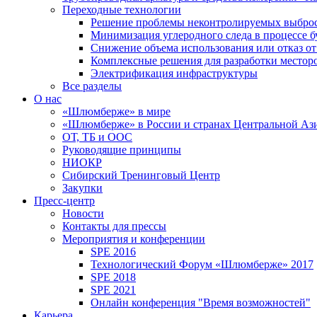
Переходные технологии
Решение проблемы неконтролируемых выбро
Минимизация углеродного следа в процессе б
Снижение объема использования или отказ от
Комплексные решения для разработки место
Электрификация инфраструктуры
Все разделы
О нас
«Шлюмберже» в мире
«Шлюмберже» в России и странах Центральной Аз
ОТ, ТБ и ООС
Руководящие принципы
НИОКР
Сибирский Тренинговый Центр
Закупки
Пресс-центр
Новости
Контакты для прессы
Мероприятия и конференции
SPE 2016
Технологический Форум «Шлюмберже» 2017
SPE 2018
SPE 2021
Онлайн конференция "Время возможностей"
Карьера