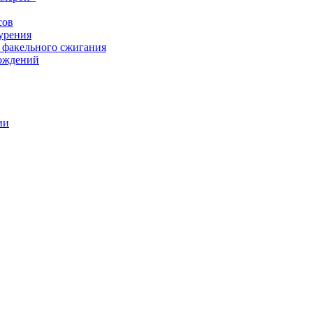
сов
урения
 факельного сжигания
рождений
ии