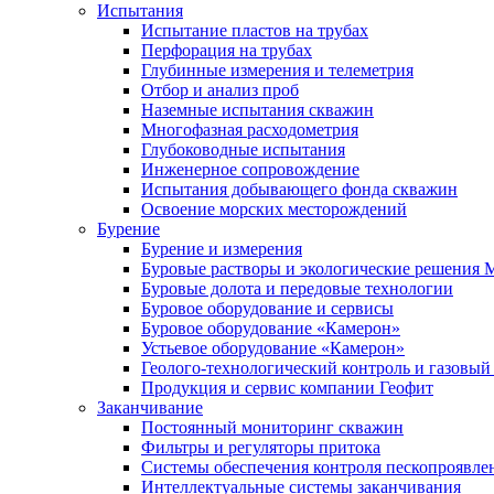
Испытания
Испытание пластов на трубах
Перфорация на трубах
Глубинные измерения и телеметрия
Отбор и анализ проб
Наземные испытания скважин
Многофазная расходометрия
Глубоководные испытания
Инженерное сопровождение
Испытания добывающего фонда скважин
Освоение морских месторождений
Бурение
Бурение и измерения
Буровые растворы и экологические решения
Буровые долота и передовые технологии
Буровое оборудование и сервисы
Буровое оборудование «Камерон»
Устьевое оборудование «Камерон»
Геолого-технологический контроль и газовый
Продукция и сервис компании Геофит
Заканчивание
Постоянный мониторинг скважин
Фильтры и регуляторы притока
Cистемы обеспечения контроля пескопроявле
Интеллектуальные системы заканчивания