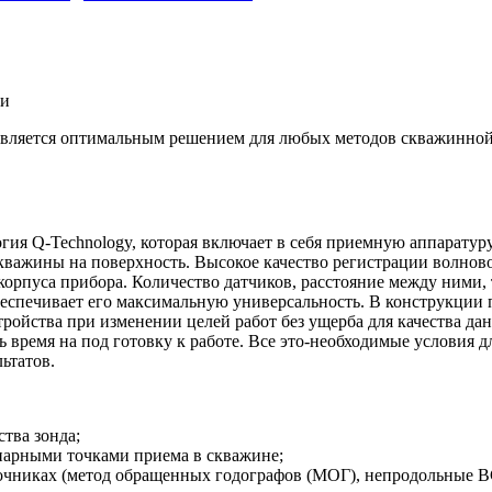
ки
вляется оптимальным решением для любых методов скважинной с
огия
Q-Technology
, которая включает в себя приемную аппарату
кважины на поверхность. Высокое качество регистрации волнов
корпуса прибора. Количество датчиков, расстояние между ними, 
беспечивает его максимальную универсальность. В конструкции 
йства при изменении целей работ без ущерба для качества данн
 время на под готовку к работе. Все
это-необходимые
условия д
ьтатов.
тва зонда;
нарными точками приема в скважине;
точниках (метод обращенных годографов (МОГ), непродольные В