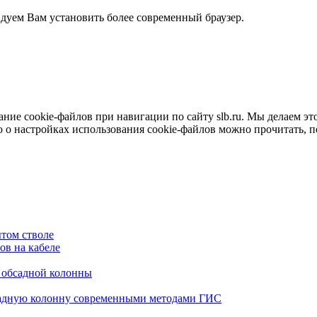
ндуем Вам установить более современный браузер.
е cookie-файлов при навигации по сайту slb.ru. Мы делаем это 
о настройках использования cookie-файлов можно прочитать, 
том стволе
в на кабеле
я обсадной колонны
садную колонну современными методами ГИС