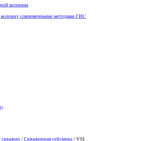
дной колонны
ю колонну современными методами ГИС
н»
я скважин
/
Скважинная сейсмика
/
VSI