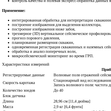
контроль качества и полевая
экспресс-обработка
данных в
Применение:
интегрированная обработка для интерпретации скважин
построение изображения для выделения коллектора,
построение изображения ниже забоя,
трехмерное (ЗD) вертикальное сейсмическое профилиров
прогноз порового давления,
планирование размещения скважин,
одновременная регистрация скважинных и наземных сей
обработка и анализ поперечных волн,
микросейсмический мониторинг во время ГРП.
Характеристики измерений
Приб
Регистрируемые данные
Волновые поля отражений сейсми
Стационарный вид исследования
Скорость каротажа
Запись волнового поля: частота д
Количество зондов
До 40
Блок датчика
Длина
28,96 см [11,4 дюйма]
Масса
2,9 кг [6,4 фунта]