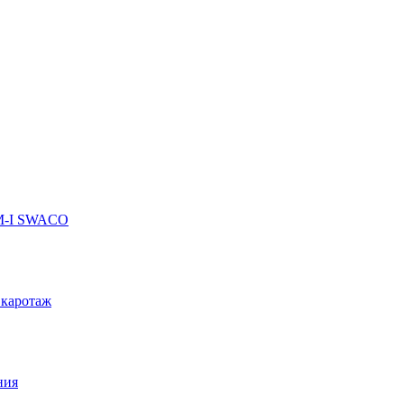
 M-I SWACO
 каротаж
ния