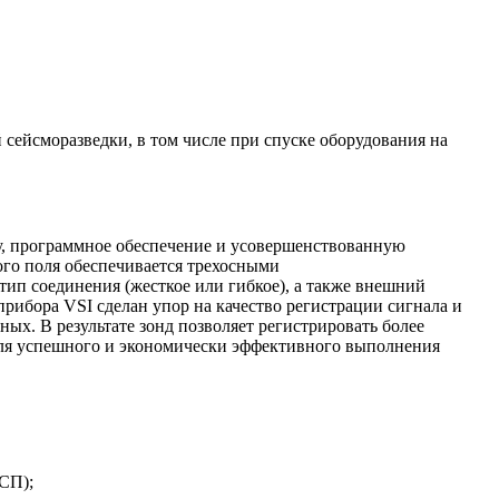
ейсморазведки, в том числе при спуске оборудования на
ру, программное обеспечение и усовершенствованную
ого поля обеспечивается трехосными
тип соединения (жесткое или гибкое), а также внешний
прибора VSI сделан упор на качество регистрации сигнала и
ых. В результате зонд позволяет регистрировать более
ля успешного и экономически эффективного выполнения
СП);