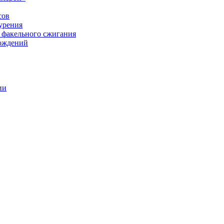
сов
урения
 факельного сжигания
рождений
ии