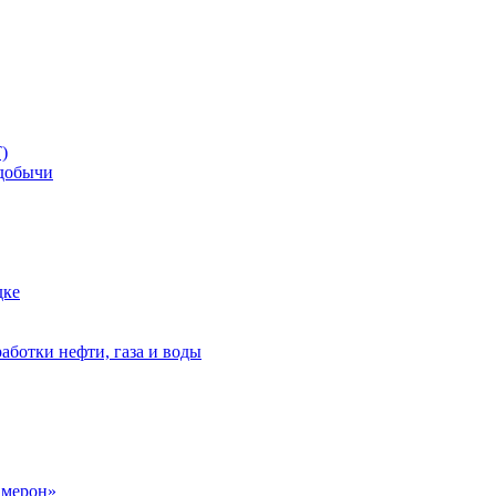
)
добычи
дке
аботки нефти, газа и воды
амерон»