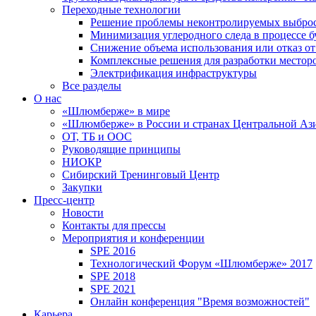
Переходные технологии
Решение проблемы неконтролируемых выбро
Минимизация углеродного следа в процессе б
Снижение объема использования или отказ от
Комплексные решения для разработки место
Электрификация инфраструктуры
Все разделы
О нас
«Шлюмберже» в мире
«Шлюмберже» в России и странах Центральной Аз
ОТ, ТБ и ООС
Руководящие принципы
НИОКР
Сибирский Тренинговый Центр
Закупки
Пресс-центр
Новости
Контакты для прессы
Мероприятия и конференции
SPE 2016
Технологический Форум «Шлюмберже» 2017
SPE 2018
SPE 2021
Онлайн конференция "Время возможностей"
Карьера