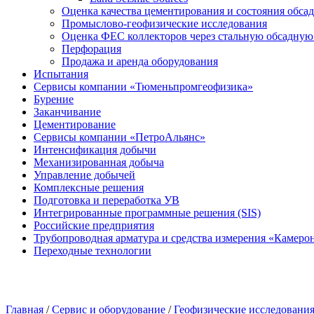
Оценка качества цементирования и состояния обса
Промыслово-геофизические исследования
Оценка ФЕС коллекторов через стальную обсадну
Перфорация
Продажа и аренда оборудования
Испытания
Сервисы компании «Тюменьпромгеофизика»
Бурение
Заканчивание
Цементирование
Сервисы компании «ПетроАльянс»
Интенсификация добычи
Механизированная добыча
Управление добычей
Комплексные решения
Подготовка и переработка УВ
Интегрированные программные решения (SIS)
Российские предприятия
Трубопроводная арматура и средства измерения «Камеро
Переходные технологии
Главная
/
Сервис и оборудование
/
Геофизические исследовани