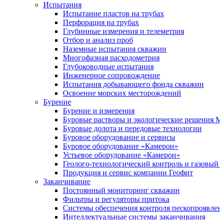
Испытания
Испытание пластов на трубах
Перфорация на трубах
Глубинные измерения и телеметрия
Отбор и анализ проб
Наземные испытания скважин
Многофазная расходометрия
Глубоководные испытания
Инженерное сопровождение
Испытания добывающего фонда скважин
Освоение морских месторождений
Бурение
Бурение и измерения
Буровые растворы и экологические решения
Буровые долота и передовые технологии
Буровое оборудование и сервисы
Буровое оборудование «Камерон»
Устьевое оборудование «Камерон»
Геолого-технологический контроль и газовый
Продукция и сервис компании Геофит
Заканчивание
Постоянный мониторинг скважин
Фильтры и регуляторы притока
Cистемы обеспечения контроля пескопроявле
Интеллектуальные системы заканчивания