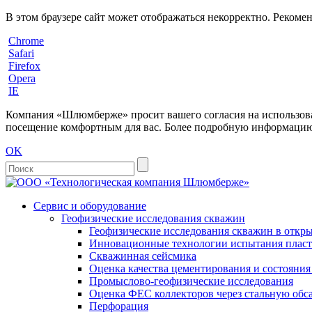
В этом браузере сайт может отображаться некорректно. Рекоме
Chrome
Safari
Firefox
Opera
IE
Компания «Шлюмберже» просит вашего согласия на использовани
посещение комфортным для вас. Более подробную информацию 
OK
Сервис и оборудование
Геофизические исследования скважин
Геофизические исследования скважин в откры
Инновационные технологии испытания пласто
Скважинная сейсмика
Оценка качества цементирования и состояни
Промыслово-геофизические исследования
Оценка ФЕС коллекторов через стальную об
Перфорация