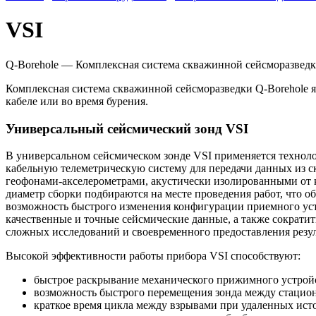
VSI
Q-Borehole
— Комплексная система скважинной сейсморазвед
Комплексная система скважинной сейсморазведки
Q-Borehole
я
кабеле или во время бурения.
Универсальный сейсмический зонд VSI
В универсальном сейсмическом зонде VSI применяется технол
кабельную телеметрическую систему для передачи данных из с
геофонами-акселерометрами
, акустически изолированными от 
диаметр сборки подбираются на месте проведения работ, что о
возможность быстрого изменения конфигурации приемного устро
качественные и точные сейсмические данные, а также сократить
сложных исследований и своевременного предоставления резул
Высокой эффективности работы прибора VSI способствуют:
быстрое раскрывание механического прижимного устройс
возможность быстрого перемещения зонда между стацио
краткое время цикла между взрывами при удаленных ис