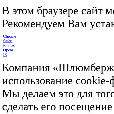
В этом браузере сайт 
Рекомендуем Вам устан
Chrome
Safari
Firefox
Opera
IE
Компания «Шлюмберже»
использование cookie-ф
Мы делаем это для тог
сделать его посещение