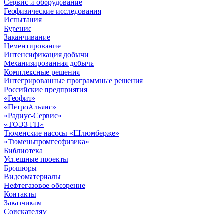
Сервис и оборудование
Геофизические исследования
Испытания
Бурение
Заканчивание
Цементирование
Интенсификация добычи
Механизированная добыча
Комплексные решения
Интегрированные программные решения
Российские предприятия
«Геофит»
«ПетроАльянс»
«Радиус-Сервис»
«ТОЭЗ ГП»
Тюменские насосы «Шлюмберже»
«Тюменьпромгеофизика»
Библиотека
Успешные проекты
Брошюры
Видеоматериалы
Нефтегазовое обозрение
Контакты
Заказчикам
Соискателям