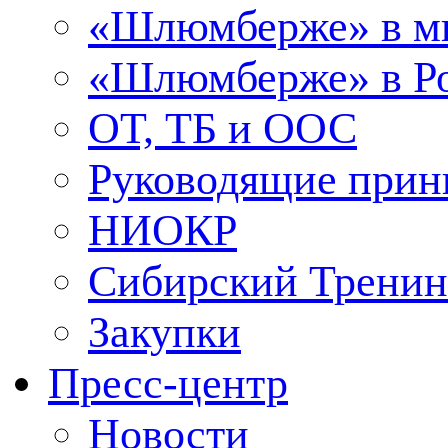
«Шлюмберже» в м
«Шлюмберже» в Ро
ОТ, ТБ и ООС
Руководящие при
НИОКР
Сибирский Тренин
Закупки
Пресс-центр
Новости