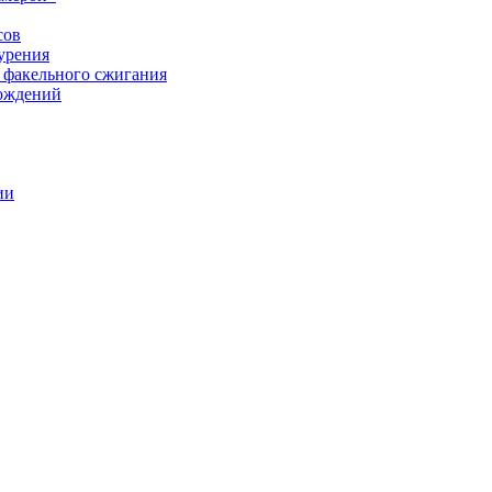
сов
урения
 факельного сжигания
рождений
ии