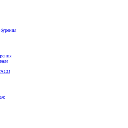
 бурения
урения
вала
SWACO
таж