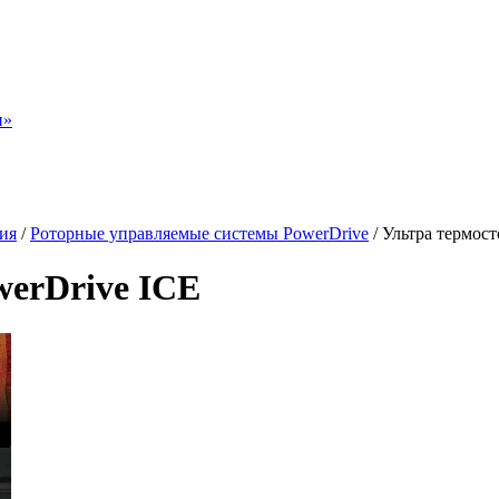
н»
ия
/
Роторные управляемые системы PowerDrive
/
Ультра термос
werDrive ICE