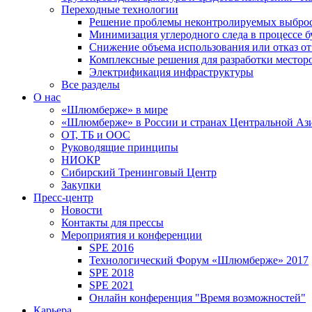
Переходные технологии
Решение проблемы неконтролируемых выбро
Минимизация углеродного следа в процессе б
Снижение объема использования или отказ от
Комплексные решения для разработки место
Электрификация инфраструктуры
Все разделы
О нас
«Шлюмберже» в мире
«Шлюмберже» в России и странах Центральной Аз
ОТ, ТБ и ООС
Руководящие принципы
НИОКР
Сибирский Тренинговый Центр
Закупки
Пресс-центр
Новости
Контакты для прессы
Мероприятия и конференции
SPE 2016
Технологический Форум «Шлюмберже» 2017
SPE 2018
SPE 2021
Онлайн конференция "Время возможностей"
Карьера