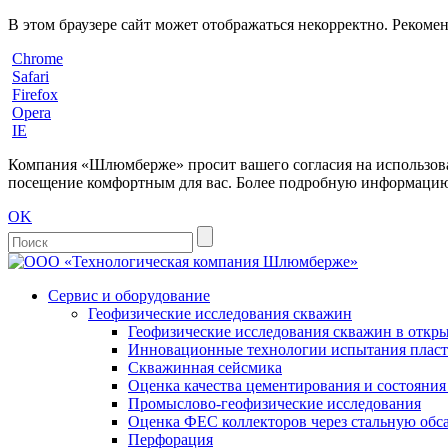
В этом браузере сайт может отображаться некорректно. Рекоме
Chrome
Safari
Firefox
Opera
IE
Компания «Шлюмберже» просит вашего согласия на использовани
посещение комфортным для вас. Более подробную информацию 
OK
Сервис и оборудование
Геофизические исследования скважин
Геофизические исследования скважин в откры
Инновационные технологии испытания пласто
Скважинная сейсмика
Оценка качества цементирования и состояни
Промыслово-геофизические исследования
Оценка ФЕС коллекторов через стальную об
Перфорация