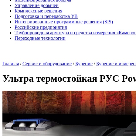
Управление добычей
Комплексные решения
Подготовка и переработка УВ
Интегрированные программные решения (SIS)
Российские предприятия
Трубопроводная арматура и средства измерения «Камеро
Переходные технологии
Главная
/
Сервис и оборудование
/
Бурение
/
Бурение и измерен
Ультра термостойкая РУС Po