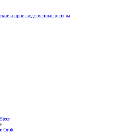
еские и производственные центры
Steer
CE
 Orbit