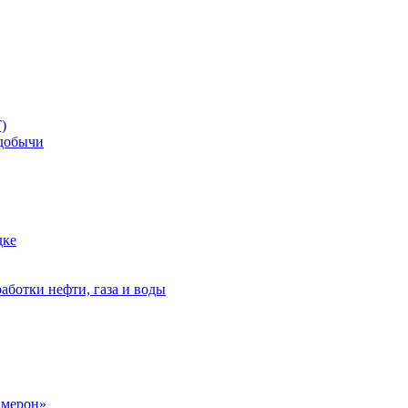
)
добычи
дке
аботки нефти, газа и воды
амерон»