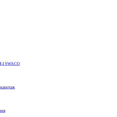
 M-I SWACO
 каротаж
ния