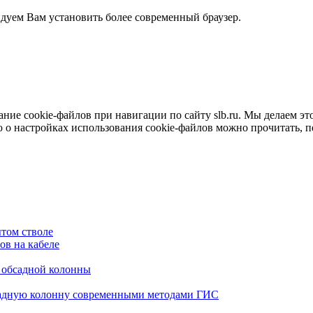
ндуем Вам установить более современный браузер.
е cookie-файлов при навигации по сайту slb.ru. Мы делаем это 
о настройках использования cookie-файлов можно прочитать, 
том стволе
в на кабеле
я обсадной колонны
садную колонну современными методами ГИС