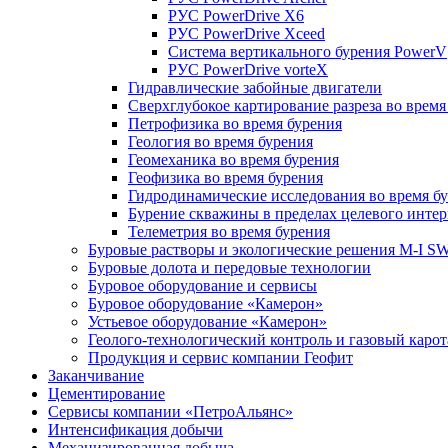
РУС PowerDrive X6
РУС PowerDrive Xceed
Система вертикального бурения PowerV
РУС PowerDrive vorteX
Гидравлические забойные двигатели
Сверхглубокое картирование разреза во время
Петрофизика во время бурения
Геология во время бурения
Геомеханика во время бурения
Геофизика во время бурения
Гидродинамические исследования во время б
Бурение скважины в пределах целевого интер
Телеметрия во время бурения
Буровые растворы и экологические решения M-I 
Буровые долота и передовые технологии
Буровое оборудование и сервисы
Буровое оборудование «Камерон»
Устьевое оборудование «Камерон»
Геолого-технологический контроль и газовый каро
Продукция и сервис компании Геофит
Заканчивание
Цементирование
Сервисы компании «ПетроАльянс»
Интенсификация добычи
Механизированная добыча