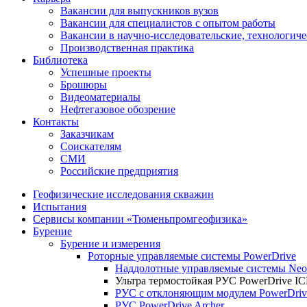
Вакансии для выпускников вузов
Вакансии для специалистов с опытом работы
Вакансии в научно-исследовательские, технологич
Производственная практика
Библиотека
Успешные проекты
Брошюры
Видеоматериалы
Нефтегазовое обозрение
Контакты
Заказчикам
Соискателям
СМИ
Российские предприятия
Геофизические исследования скважин
Испытания
Сервисы компании «Тюменьпромгеофизика»
Бурение
Бурение и измерения
Роторные управляемые системы PowerDrive
Наддолотные управляемые системы Neo
Ультра термостойкая РУС PowerDrive I
РУС с отклоняющим модулем PowerDrive
РУС PowerDrive Archer