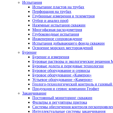
Испытания
Испытание пластов на трубах
Перфорация на трубах
Глубинные измерения и телеметрия
Отбор и анализ проб
Наземные испытания скважин
Многофазная расходометрия
Глубоководные испытания
Инженерное сопровождение
Испытания добывающего фонда скважин
Освоение морских месторождений
Бурение
Бурение и измерения
Буровые растворы и экологические решения
Буровые долота и передовые технологии
Буровое оборудование и сервисы
Буровое оборудование «Камерон»
Устьевое оборудование «Камерон»
Геолого-технологический контроль и газовый
Продукция и сервис компании Геофит
Заканчивание
Постоянный мониторинг скважин
Фильтры и регуляторы притока
Cистемы обеспечения контроля пескопроявле
Интеллектуальные системы заканчивания