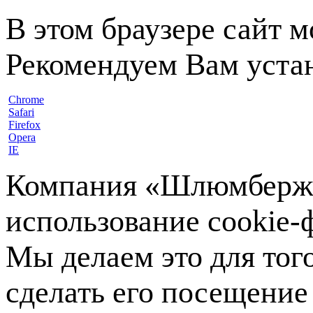
В этом браузере сайт 
Рекомендуем Вам устан
Chrome
Safari
Firefox
Opera
IE
Компания «Шлюмберже»
использование cookie-ф
Мы делаем это для тог
сделать его посещение