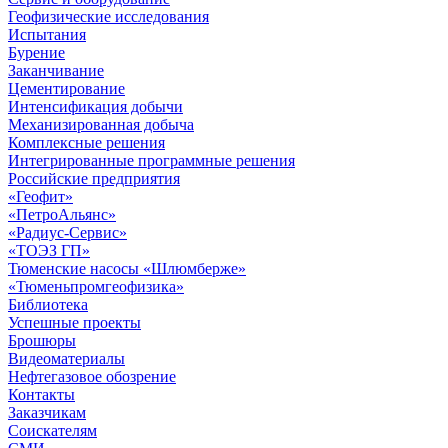
Геофизические исследования
Испытания
Бурение
Заканчивание
Цементирование
Интенсификация добычи
Механизированная добыча
Комплексные решения
Интегрированные программные решения
Российские предприятия
«Геофит»
«ПетроАльянс»
«Радиус-Сервис»
«ТОЭЗ ГП»
Тюменские насосы «Шлюмберже»
«Тюменьпромгеофизика»
Библиотека
Успешные проекты
Брошюры
Видеоматериалы
Нефтегазовое обозрение
Контакты
Заказчикам
Соискателям