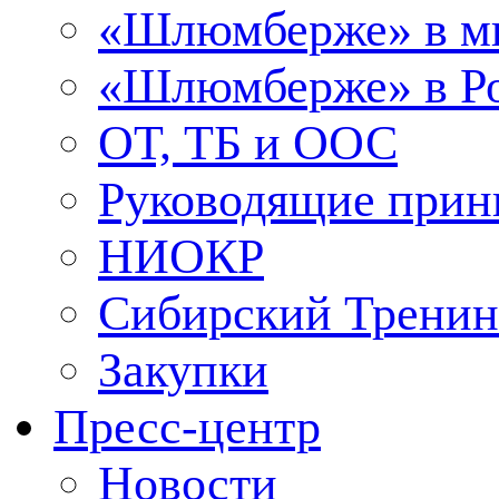
«Шлюмберже» в м
«Шлюмберже» в Ро
ОТ, ТБ и ООС
Руководящие при
НИОКР
Сибирский Тренин
Закупки
Пресс-центр
Новости