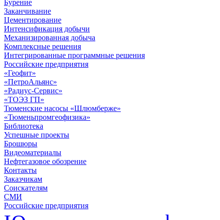
Бурение
Заканчивание
Цементирование
Интенсификация добычи
Механизированная добыча
Комплексные решения
Интегрированные программные решения
Российские предприятия
«Геофит»
«ПетроАльянс»
«Радиус-Сервис»
«ТОЭЗ ГП»
Тюменские насосы «Шлюмберже»
«Тюменьпромгеофизика»
Библиотека
Успешные проекты
Брошюры
Видеоматериалы
Нефтегазовое обозрение
Контакты
Заказчикам
Соискателям
СМИ
Российские предприятия