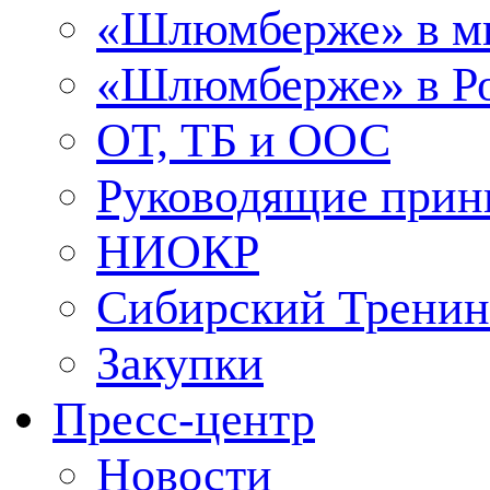
«Шлюмберже» в м
«Шлюмберже» в Ро
ОТ, ТБ и ООС
Руководящие при
НИОКР
Сибирский Тренин
Закупки
Пресс-центр
Новости