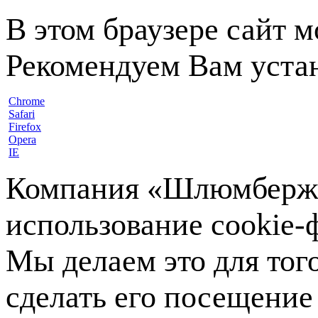
В этом браузере сайт 
Рекомендуем Вам устан
Chrome
Safari
Firefox
Opera
IE
Компания «Шлюмберже»
использование cookie-ф
Мы делаем это для тог
сделать его посещение