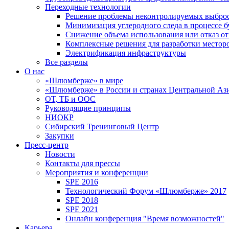
Переходные технологии
Решение проблемы неконтролируемых выбро
Минимизация углеродного следа в процессе б
Снижение объема использования или отказ от
Комплексные решения для разработки место
Электрификация инфраструктуры
Все разделы
О нас
«Шлюмберже» в мире
«Шлюмберже» в России и странах Центральной Аз
ОТ, ТБ и ООС
Руководящие принципы
НИОКР
Сибирский Тренинговый Центр
Закупки
Пресс-центр
Новости
Контакты для прессы
Мероприятия и конференции
SPE 2016
Технологический Форум «Шлюмберже» 2017
SPE 2018
SPE 2021
Онлайн конференция "Время возможностей"
Карьера