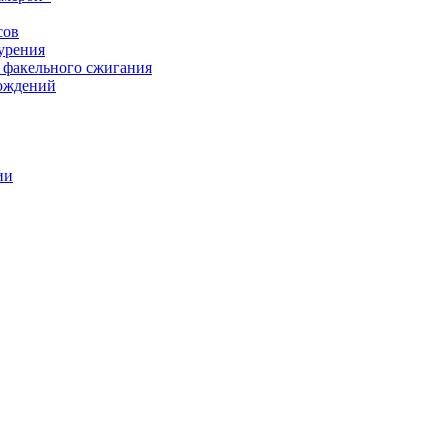
сов
урения
 факельного сжигания
рождений
ии