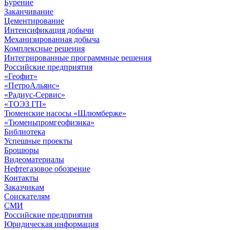
Бурение
Заканчивание
Цементирование
Интенсификация добычи
Механизированная добыча
Комплексные решения
Интегрированные программные решения
Российские предприятия
«Геофит»
«ПетроАльянс»
«Радиус-Сервис»
«ТОЭЗ ГП»
Тюменские насосы «Шлюмберже»
«Тюменьпромгеофизика»
Библиотека
Успешные проекты
Брошюры
Видеоматериалы
Нефтегазовое обозрение
Контакты
Заказчикам
Соискателям
СМИ
Российские предприятия
Юридическая информация