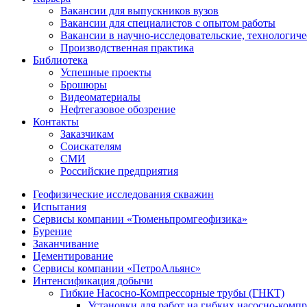
Вакансии для выпускников вузов
Вакансии для специалистов с опытом работы
Вакансии в научно-исследовательские, технологич
Производственная практика
Библиотека
Успешные проекты
Брошюры
Видеоматериалы
Нефтегазовое обозрение
Контакты
Заказчикам
Соискателям
СМИ
Российские предприятия
Геофизические исследования скважин
Испытания
Сервисы компании «Тюменьпромгеофизика»
Бурение
Заканчивание
Цементирование
Сервисы компании «ПетроАльянс»
Интенсификация добычи
Гибкие Насосно-Компрессорные трубы (ГНКТ)
Установки для работ на гибких насосно-комп