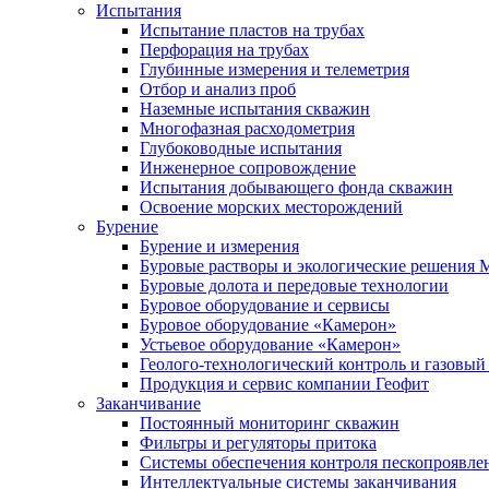
Испытания
Испытание пластов на трубах
Перфорация на трубах
Глубинные измерения и телеметрия
Отбор и анализ проб
Наземные испытания скважин
Многофазная расходометрия
Глубоководные испытания
Инженерное сопровождение
Испытания добывающего фонда скважин
Освоение морских месторождений
Бурение
Бурение и измерения
Буровые растворы и экологические решения
Буровые долота и передовые технологии
Буровое оборудование и сервисы
Буровое оборудование «Камерон»
Устьевое оборудование «Камерон»
Геолого-технологический контроль и газовый
Продукция и сервис компании Геофит
Заканчивание
Постоянный мониторинг скважин
Фильтры и регуляторы притока
Cистемы обеспечения контроля пескопроявле
Интеллектуальные системы заканчивания