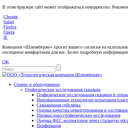
В этом браузере сайт может отображаться некорректно. Рекоме
Chrome
Safari
Firefox
Opera
IE
Компания «Шлюмберже» просит вашего согласия на использовани
посещение комфортным для вас. Более подробную информацию 
OK
Сервис и оборудование
Геофизические исследования скважин
Геофизические исследования скважин в откры
Инновационные технологии испытания пласто
Скважинная сейсмика
Оценка качества цементирования и состояни
Промыслово-геофизические исследования
Оценка ФЕС коллекторов через стальную об
Перфорация