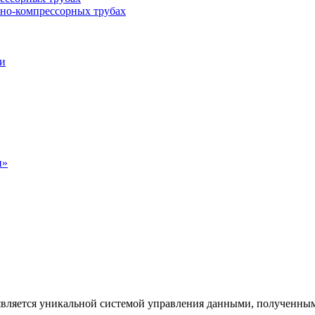
сно-компрессорных трубах
и
н»
является уникальной системой управления данными, полученны