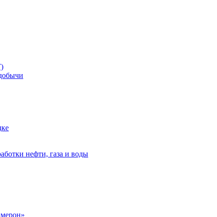
)
добычи
дке
аботки нефти, газа и воды
амерон»