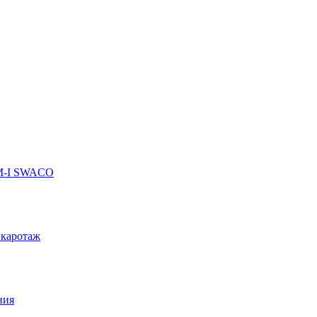
 M-I SWACO
 каротаж
ния