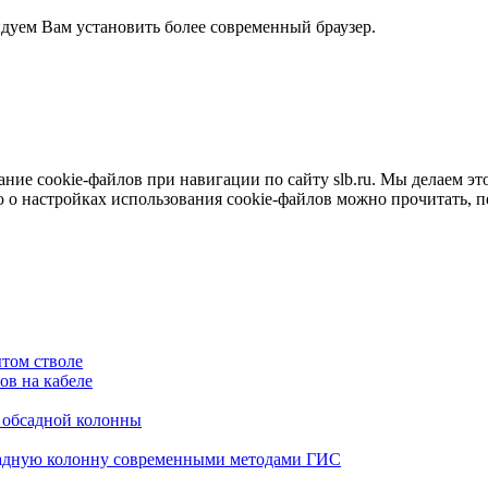
ндуем Вам установить более современный браузер.
е cookie-файлов при навигации по сайту slb.ru. Мы делаем это 
о настройках использования cookie-файлов можно прочитать, 
том стволе
в на кабеле
я обсадной колонны
садную колонну современными методами ГИС