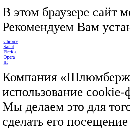
В этом браузере сайт 
Рекомендуем Вам устан
Chrome
Safari
Firefox
Opera
IE
Компания «Шлюмберже»
использование cookie-ф
Мы делаем это для тог
сделать его посещение