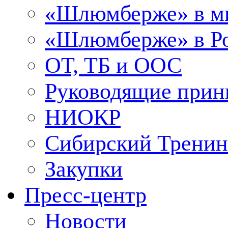
«Шлюмберже» в м
«Шлюмберже» в Ро
ОТ, ТБ и ООС
Руководящие при
НИОКР
Сибирский Тренин
Закупки
Пресс-центр
Новости