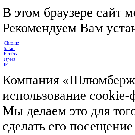
В этом браузере сайт 
Рекомендуем Вам устан
Chrome
Safari
Firefox
Opera
IE
Компания «Шлюмберже»
использование cookie-ф
Мы делаем это для тог
сделать его посещение