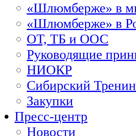
«Шлюмберже» в м
«Шлюмберже» в Ро
ОТ, ТБ и ООС
Руководящие при
НИОКР
Сибирский Тренин
Закупки
Пресс-центр
Новости