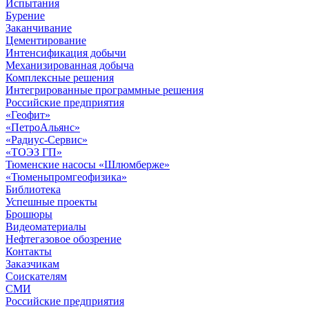
Испытания
Бурение
Заканчивание
Цементирование
Интенсификация добычи
Механизированная добыча
Комплексные решения
Интегрированные программные решения
Российские предприятия
«Геофит»
«ПетроАльянс»
«Радиус-Сервис»
«ТОЭЗ ГП»
Тюменские насосы «Шлюмберже»
«Тюменьпромгеофизика»
Библиотека
Успешные проекты
Брошюры
Видеоматериалы
Нефтегазовое обозрение
Контакты
Заказчикам
Соискателям
СМИ
Российские предприятия