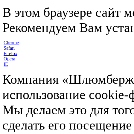
В этом браузере сайт 
Рекомендуем Вам устан
Chrome
Safari
Firefox
Opera
IE
Компания «Шлюмберже»
использование cookie-ф
Мы делаем это для тог
сделать его посещение