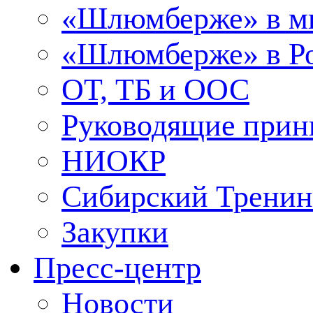
«Шлюмберже» в м
«Шлюмберже» в Ро
ОТ, ТБ и ООС
Руководящие при
НИОКР
Сибирский Тренин
Закупки
Пресс-центр
Новости