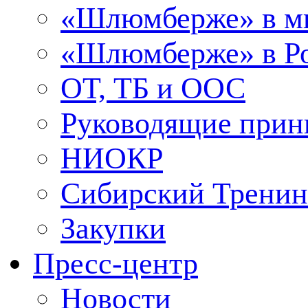
«Шлюмберже» в м
«Шлюмберже» в Ро
ОТ, ТБ и ООС
Руководящие при
НИОКР
Сибирский Тренин
Закупки
Пресс-центр
Новости