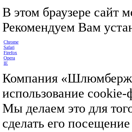
В этом браузере сайт 
Рекомендуем Вам устан
Chrome
Safari
Firefox
Opera
IE
Компания «Шлюмберже»
использование cookie-ф
Мы делаем это для тог
сделать его посещение