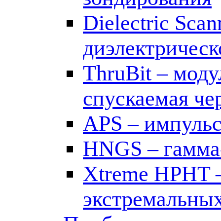
Dielectric Sca
диэлектрическ
ThruBit – мод
спускаемая че
APS – импуль
HNGS – гамма-
Xtreme HPHT –
экстремальных