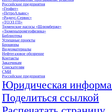
Российские предприятия
«Геофит»
«ПетроАльянс»
«Радиус-Сервис»
«ТОЭЗ ГП»
Тюменские насосы «Шлюмберже»
«Тюменьпромгеофизика»
Библиотека
Успешные проекты
Брошюры
Видеоматериалы
Нефтегазовое обозрение
Контакты
Заказчикам
Соискателям
СМИ
Российские предприятия
Юридическая информа
Поделиться ссылкой
Распечатать страницу