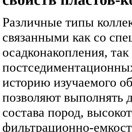
Различные типы коллек
связанными как со сп
осадконакопления, так
постседиментационных
историю изучаемого о
позволяют выполнять 
состава пород, высоко
фильтрационно-емкос