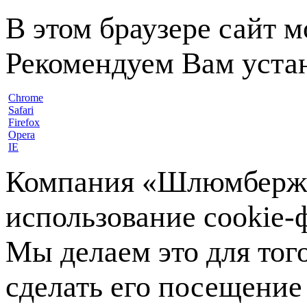
В этом браузере сайт 
Рекомендуем Вам устан
Chrome
Safari
Firefox
Opera
IE
Компания «Шлюмберже»
использование cookie-ф
Мы делаем это для тог
сделать его посещение