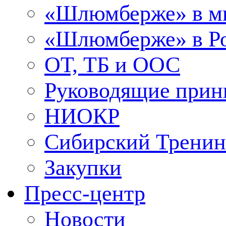
«Шлюмберже» в м
«Шлюмберже» в Ро
ОТ, ТБ и ООС
Руководящие при
НИОКР
Сибирский Тренин
Закупки
Пресс-центр
Новости