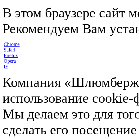
В этом браузере сайт 
Рекомендуем Вам устан
Chrome
Safari
Firefox
Opera
IE
Компания «Шлюмберже»
использование cookie-ф
Мы делаем это для тог
сделать его посещение