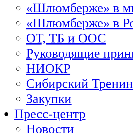
«Шлюмберже» в м
«Шлюмберже» в Ро
ОТ, ТБ и ООС
Руководящие при
НИОКР
Сибирский Тренин
Закупки
Пресс-центр
Новости