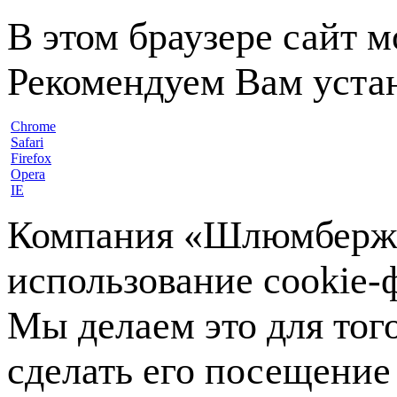
В этом браузере сайт 
Рекомендуем Вам устан
Chrome
Safari
Firefox
Opera
IE
Компания «Шлюмберже»
использование cookie-ф
Мы делаем это для тог
сделать его посещение