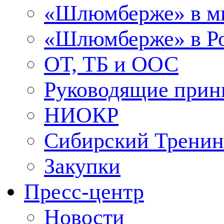
«Шлюмберже» в м
«Шлюмберже» в Ро
ОТ, ТБ и ООС
Руководящие при
НИОКР
Сибирский Тренин
Закупки
Пресс-центр
Новости