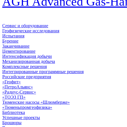
AGH Advanced Gas-Han
Сервис и оборудование
Геофизические исследования
Испытания
Бурение
Заканчивание
Цементирование
Интенсификация добычи
Механизированная добыча
Комплексные решения
Интегрированные программные решения
Российские предприятия
«Геофит»
«ПетроАльянс»
«Радиус-Сервис»
«ТОЭЗ ГП»
Тюменские насосы «Шлюмберже»
«Тюменьпромгеофизика»
Библиотека
Успешные проекты
Брошюры