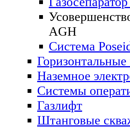
Газосепаратор 
Усовершенств
AGH
Система Posei
Горизонтальные
Наземное электр
Системы операт
Газлифт
Штанговые сква