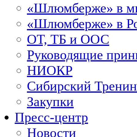
«Шлюмберже» в м
«Шлюмберже» в Ро
ОТ, ТБ и ООС
Руководящие при
НИОКР
Сибирский Тренин
Закупки
Пресс-центр
Новости