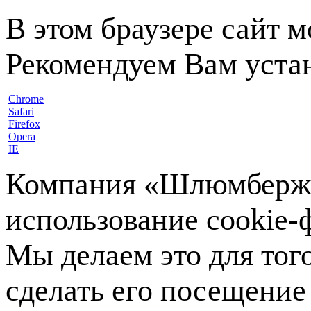
В этом браузере сайт 
Рекомендуем Вам устан
Chrome
Safari
Firefox
Opera
IE
Компания «Шлюмберже»
использование cookie-ф
Мы делаем это для тог
сделать его посещение