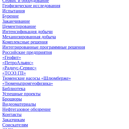
Сервис и оборудование
Геофизические исследования
Испытания
Бурение
Заканчивание
Цементирование
Интенсификация добычи
Механизированная добыча
Комплексные решения
Интегрированные программные решения
Российские предприятия
«Геофит»
«ПетроАльянс»
«Радиус-Сервис»
«ТОЭЗ ГП»
Тюменские насосы «Шлюмберже»
«Тюменьпромгеофизика»
Библиотека
Успешные проекты
Брошюры
Видеоматериалы
Нефтегазовое обозрение
Контакты
Заказчикам
Соискателям