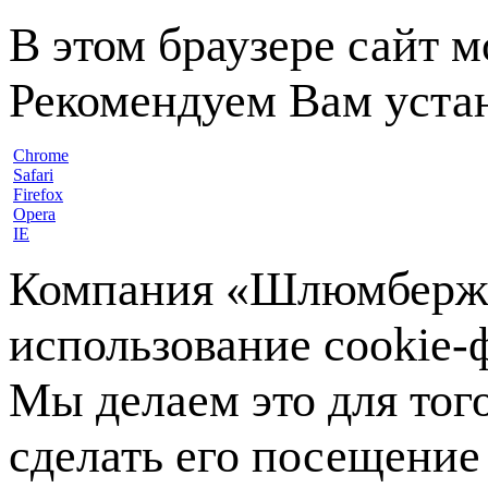
В этом браузере сайт 
Рекомендуем Вам устан
Chrome
Safari
Firefox
Opera
IE
Компания «Шлюмберже»
использование cookie-ф
Мы делаем это для тог
сделать его посещение