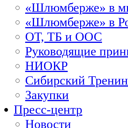
«Шлюмберже» в м
«Шлюмберже» в Ро
ОТ, ТБ и ООС
Руководящие при
НИОКР
Сибирский Тренин
Закупки
Пресс-центр
Новости