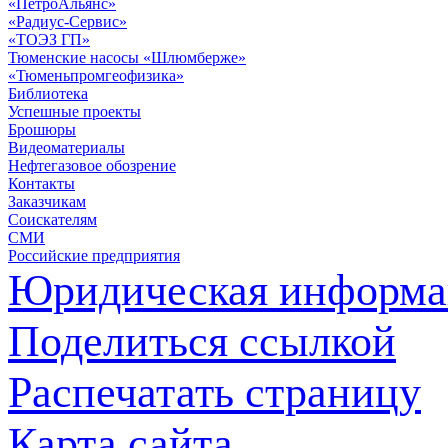
«ПетроАльянс»
«Радиус-Сервис»
«ТОЭЗ ГП»
Тюменские насосы «Шлюмберже»
«Тюменьпромгеофизика»
Библиотека
Успешные проекты
Брошюры
Видеоматериалы
Нефтегазовое обозрение
Контакты
Заказчикам
Соискателям
СМИ
Российские предприятия
Юридическая информа
Поделиться ссылкой
Распечатать страницу
Карта сайта