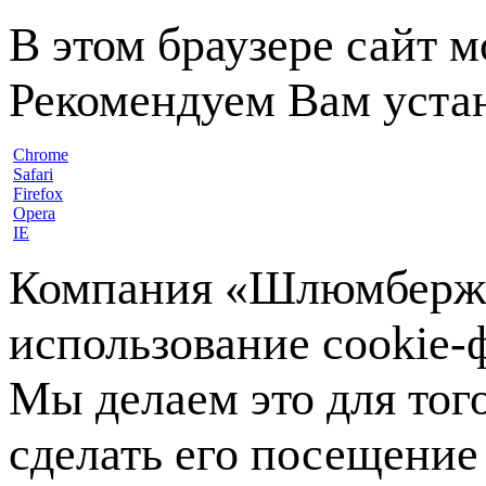
В этом браузере сайт 
Рекомендуем Вам устан
Chrome
Safari
Firefox
Opera
IE
Компания «Шлюмберже»
использование cookie-ф
Мы делаем это для тог
сделать его посещение