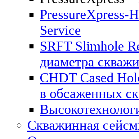
PressureXpress-H
Service
SRFT Slimhole Re
диаметра скваж
CHDT Cased Hol
в обсаженных с
Высокотехнолог
Скважинная сейсм