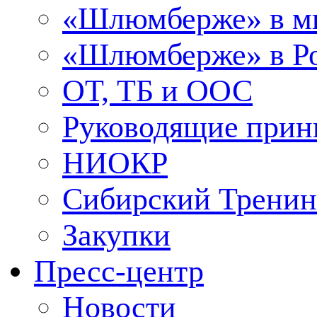
«Шлюмберже» в м
«Шлюмберже» в Ро
ОТ, ТБ и ООС
Руководящие при
НИОКР
Сибирский Тренин
Закупки
Пресс-центр
Новости