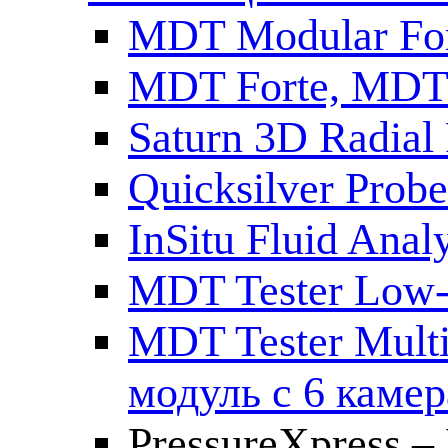
MDT Modular For
MDT Forte, MDT
Saturn 3D Radial
Quicksilver Pro
InSitu Fluid An
MDT Tester Low-
MDT Tester Mult
модуль с 6 каме
PressureXpress – 