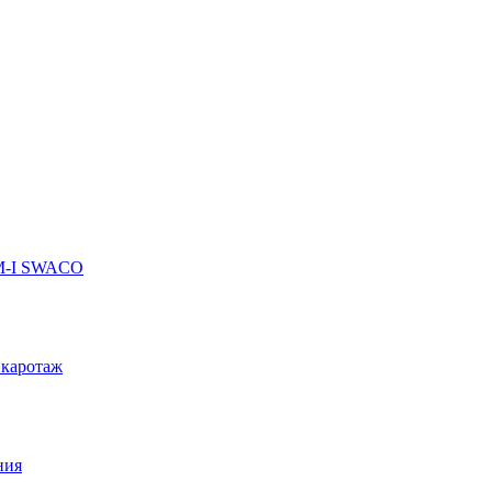
 M-I SWACO
 каротаж
ния