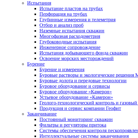
Испытания
Испытание пластов на трубах
Перфорация на трубах
Глубинные измерения и телеметрия
Отбор и анализ проб
Наземные испытания скважин
Многофазная расходометрия
Глубоководные испытания
Инженерное сопровождение
Испытания добывающего фонда скважин
Освоение морских месторождений
Бурение
Бурение и измерения
Буровые растворы и экологические решения
Буровые долота и передовые технологии
Буровое оборудование и сервисы
Буровое оборудование «Камерон»
Устьевое оборудование «Камерон»
Геолого-технологический контроль и газовый
Продукция и сервис компании Геофит
Заканчивание
Постоянный мониторинг скважин
Фильтры и регуляторы притока
Cистемы обеспечения контроля пескопроявле
Интеллектуальные системы заканчивания