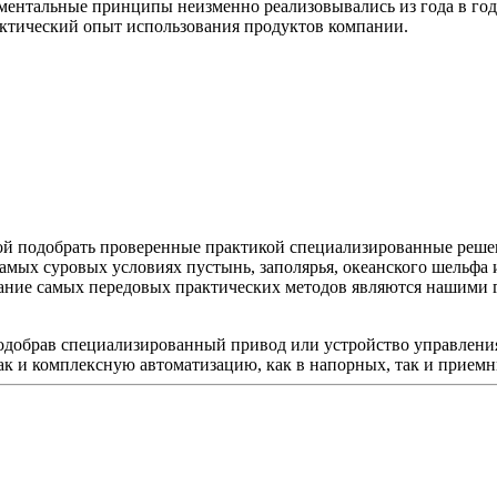
ментальные принципы неизменно реализовывались из года в го
ктический опыт использования продуктов компании.
ой подобрать проверенные практикой специализированные реше
мых суровых условиях пустынь, заполярья, океанского шельфа 
ование самых передовых практических методов являются нашим
подобрав специализированный привод или устройство управлен
к и комплексную автоматизацию, как в напорных, так и приемны