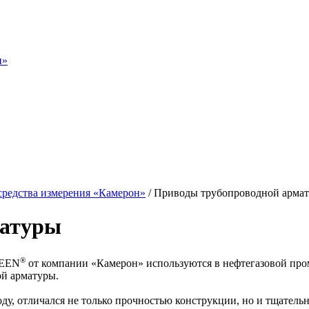
н»
средства измерения «Камерон»
/
Приводы трубопроводной арма
матуры
®
DEEN
от компании «Камерон» используются в нефтегазовой пром
й арматуры.
оду, отличался не только прочностью конструкции, но и тщате