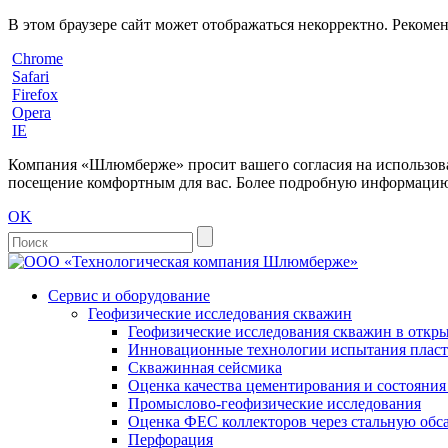
В этом браузере сайт может отображаться некорректно. Рекоме
Chrome
Safari
Firefox
Opera
IE
Компания «Шлюмберже» просит вашего согласия на использовани
посещение комфортным для вас. Более подробную информацию 
OK
Сервис и оборудование
Геофизические исследования скважин
Геофизические исследования скважин в откры
Инновационные технологии испытания пласто
Скважинная сейсмика
Оценка качества цементирования и состояни
Промыслово-геофизические исследования
Оценка ФЕС коллекторов через стальную об
Перфорация