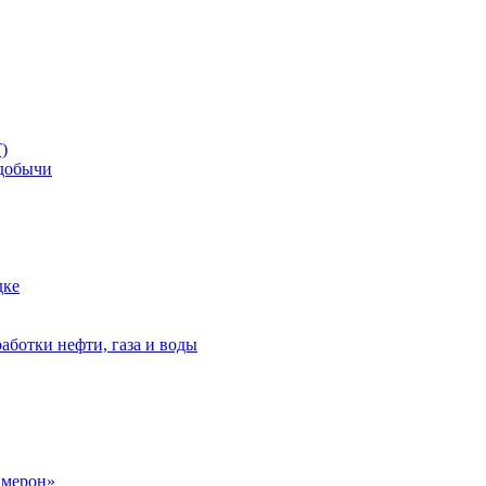
)
добычи
дке
аботки нефти, газа и воды
амерон»