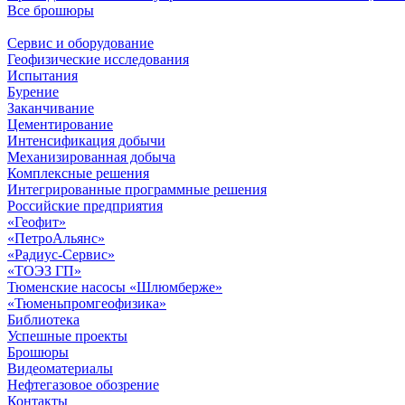
Все брошюры
Сервис и оборудование
Геофизические исследования
Испытания
Бурение
Заканчивание
Цементирование
Интенсификация добычи
Механизированная добыча
Комплексные решения
Интегрированные программные решения
Российские предприятия
«Геофит»
«ПетроАльянс»
«Радиус-Сервис»
«ТОЭЗ ГП»
Тюменские насосы «Шлюмберже»
«Тюменьпромгеофизика»
Библиотека
Успешные проекты
Брошюры
Видеоматериалы
Нефтегазовое обозрение
Контакты