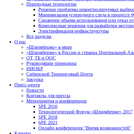
Переходные технологии
Решение проблемы неконтролируемых выбро
Минимизация углеродного следа в процессе б
Снижение объема использования или отказ от
Комплексные решения для разработки место
Электрификация инфраструктуры
Все разделы
О нас
«Шлюмберже» в мире
«Шлюмберже» в России и странах Центральной Аз
ОТ, ТБ и ООС
Руководящие принципы
НИОКР
Сибирский Тренинговый Центр
Закупки
Пресс-центр
Новости
Контакты для прессы
Мероприятия и конференции
SPE 2016
Технологический Форум «Шлюмберже» 2017
SPE 2018
SPE 2021
Онлайн конференция "Время возможностей"
Карьера