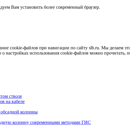
ндуем Вам установить более современный браузер.
е cookie-файлов при навигации по сайту slb.ru. Мы делаем это 
о настройках использования cookie-файлов можно прочитать, 
том стволе
в на кабеле
я обсадной колонны
садную колонну современными методами ГИС