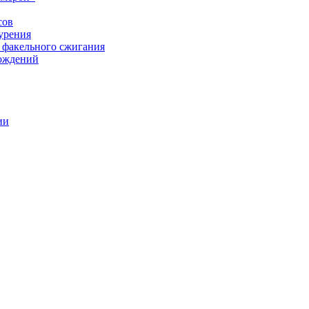
сов
урения
 факельного сжигания
рождений
ии