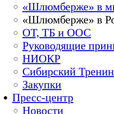
«Шлюмберже» в м
«Шлюмберже» в Ро
ОТ, ТБ и ООС
Руководящие при
НИОКР
Сибирский Тренин
Закупки
Пресс-центр
Новости