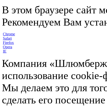
В этом браузере сайт 
Рекомендуем Вам устан
Chrome
Safari
Firefox
Opera
IE
Компания «Шлюмберже»
использование cookie-ф
Мы делаем это для тог
сделать его посещение