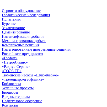
Сервис и оборудование
Геофизические исследования
Испытания
Бурение
Заканчивание
Цементирование
Интенсификация добычи
Механизированная добыча
Комплексные решения
Интегрированные программные решения
Российские предприятия
«Геофит»
«ПетроАльянс»
«Радиус-Сервис»
«ТОЭЗ ГП»
Тюменские насосы «Шлюмберже»
«Тюменьпромгеофизика»
Библиотека
Успешные проекты
Брошюры
Видеоматериалы
Нефтегазовое обозрение
Контакты