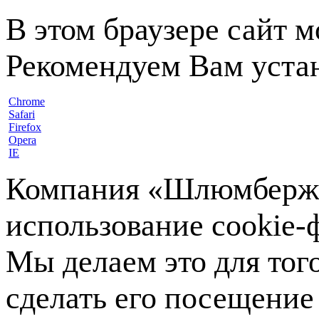
В этом браузере сайт 
Рекомендуем Вам устан
Chrome
Safari
Firefox
Opera
IE
Компания «Шлюмберже»
использование cookie-ф
Мы делаем это для тог
сделать его посещение