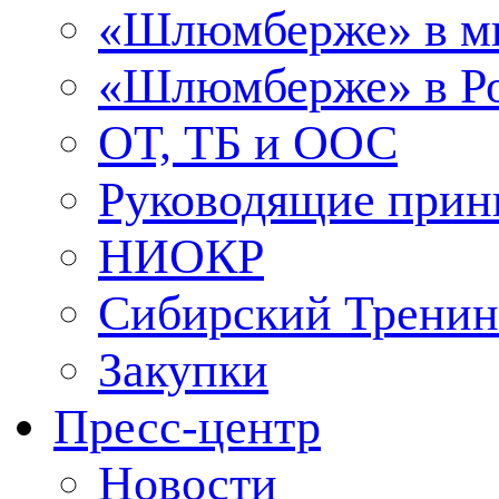
«Шлюмберже» в м
«Шлюмберже» в Ро
ОТ, ТБ и ООС
Руководящие при
НИОКР
Сибирский Тренин
Закупки
Пресс-центр
Новости