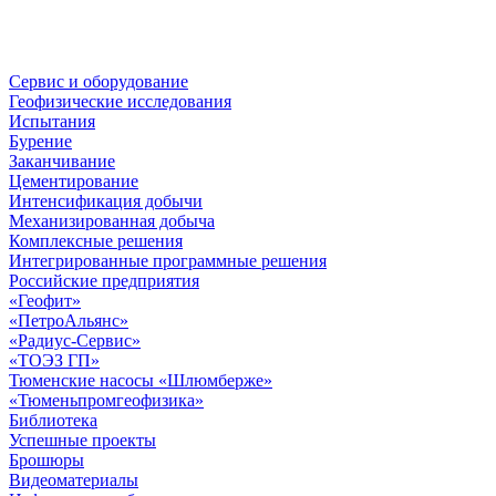
Сервис и оборудование
Геофизические исследования
Испытания
Бурение
Заканчивание
Цементирование
Интенсификация добычи
Механизированная добыча
Комплексные решения
Интегрированные программные решения
Российские предприятия
«Геофит»
«ПетроАльянс»
«Радиус-Сервис»
«ТОЭЗ ГП»
Тюменские насосы «Шлюмберже»
«Тюменьпромгеофизика»
Библиотека
Успешные проекты
Брошюры
Видеоматериалы