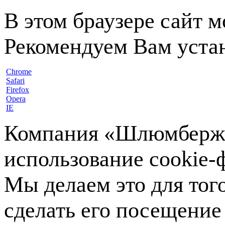
В этом браузере сайт 
Рекомендуем Вам устан
Chrome
Safari
Firefox
Opera
IE
Компания «Шлюмберже»
использование cookie-ф
Мы делаем это для тог
сделать его посещение