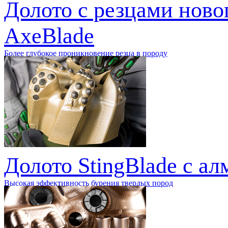
Долото с резцами ново
AxeBlade
Более глубокое проникновение резца в породу
Долото StingBlade с 
Высокая эффективность бурения твердых пород