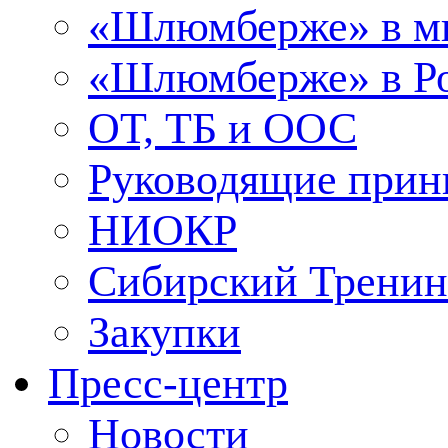
«Шлюмберже» в м
«Шлюмберже» в Ро
ОТ, ТБ и ООС
Руководящие при
НИОКР
Сибирский Тренин
Закупки
Пресс-центр
Новости