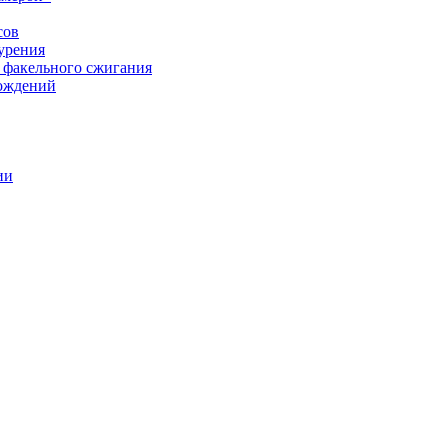
сов
урения
 факельного сжигания
рождений
ии