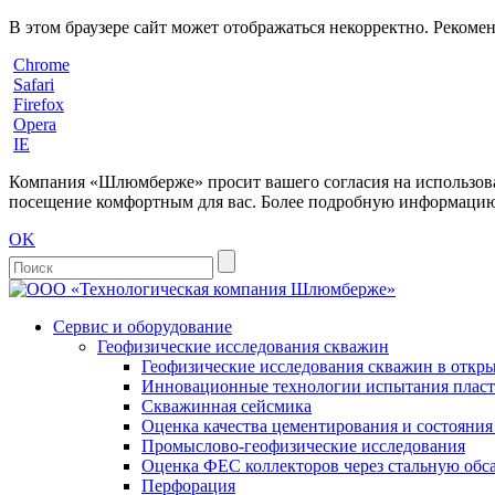
В этом браузере сайт может отображаться некорректно. Рекоме
Chrome
Safari
Firefox
Opera
IE
Компания «Шлюмберже» просит вашего согласия на использовани
посещение комфортным для вас. Более подробную информацию 
OK
Сервис и оборудование
Геофизические исследования скважин
Геофизические исследования скважин в откры
Инновационные технологии испытания пласто
Скважинная сейсмика
Оценка качества цементирования и состояни
Промыслово-геофизические исследования
Оценка ФЕС коллекторов через стальную об
Перфорация