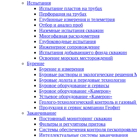
Испытания
Испытание пластов на трубах
Перфорация на трубах
Глубинные измерения и телеметрия
Отбор и анализ проб
Наземные испытания скважин
Многофазная расходометрия
Глубоководные испытания
Инженерное сопровождение
Испытания добывающего фонда скважин
Освоение морских месторождений
Бурение
Бурение и измерения
Буровые растворы и экологические решения
Буровые долота и передовые технологии
Буровое оборудование и сервисы
Буровое оборудование «Камерон»
Устьевое оборудование «Камерон»
Геолого-технологический контроль и газовый
Продукция и сервис компании Геофит
Заканчивание
Постоянный мониторинг скважин
Фильтры и регуляторы притока
Cистемы обеспечения контроля пескопроявле
Интеллектуальные системы заканчивания