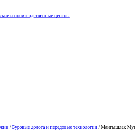
еские и производственные центры
ажин
/
Буровые долота и передовые технологии
/
Мангышлак Муна