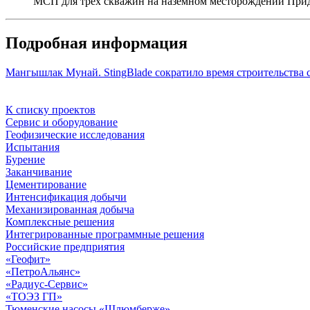
МСП для трех скважин на наземном месторождении Прид
Подробная информация
Мангышлак Мунай. StingBlade сократило время строительства 
К списку проектов
Сервис и оборудование
Геофизические исследования
Испытания
Бурение
Заканчивание
Цементирование
Интенсификация добычи
Механизированная добыча
Комплексные решения
Интегрированные программные решения
Российские предприятия
«Геофит»
«ПетроАльянс»
«Радиус-Сервис»
«ТОЭЗ ГП»
Тюменские насосы «Шлюмберже»