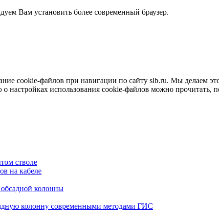
ндуем Вам установить более современный браузер.
е cookie-файлов при навигации по сайту slb.ru. Мы делаем это 
о настройках использования cookie-файлов можно прочитать, 
том стволе
в на кабеле
я обсадной колонны
садную колонну современными методами ГИС