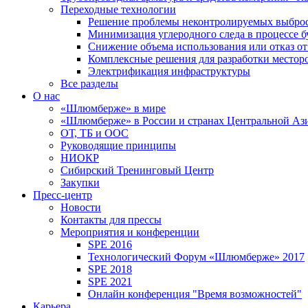
Переходные технологии
Решение проблемы неконтролируемых выбро
Минимизация углеродного следа в процессе б
Снижение объема использования или отказ от
Комплексные решения для разработки место
Электрификация инфраструктуры
Все разделы
О нас
«Шлюмберже» в мире
«Шлюмберже» в России и странах Центральной Аз
ОТ, ТБ и ООС
Руководящие принципы
НИОКР
Сибирский Тренинговый Центр
Закупки
Пресс-центр
Новости
Контакты для прессы
Мероприятия и конференции
SPE 2016
Технологический Форум «Шлюмберже» 2017
SPE 2018
SPE 2021
Онлайн конференция "Время возможностей"
Карьера