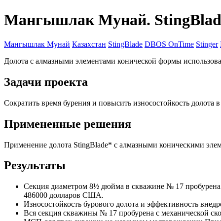
Мангышлак Мунай. StingBlade
Мангышлак Мунай
Казахстан
StingBlade
DBOS OnTime
Stinger
Долота с алмазными элементами конической формы использовал
Задачи проекта
Сократить время бурения и повысить износостойкость долота в
Примененные решения
Применение долота StingBlade* с алмазными коническими эле
Результаты
Секция диаметром 8½ дюйма в скважине № 17 пробурена 
486000 долларов США.
Износостойкость бурового долота и эффективность внед
Вся секция скважины № 17 пробурена с механической с