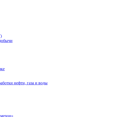
)
добычи
дке
аботки нефти, газа и воды
амерон»