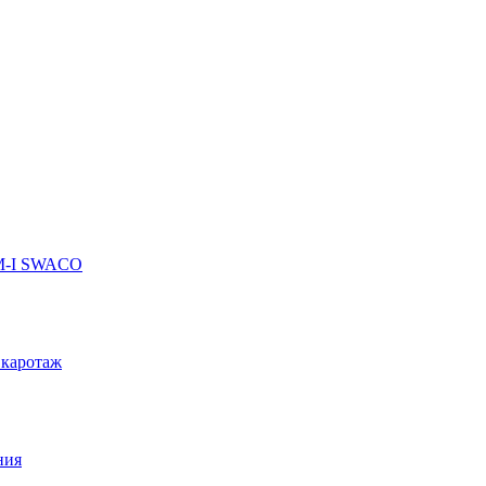
 M-I SWACO
 каротаж
ния