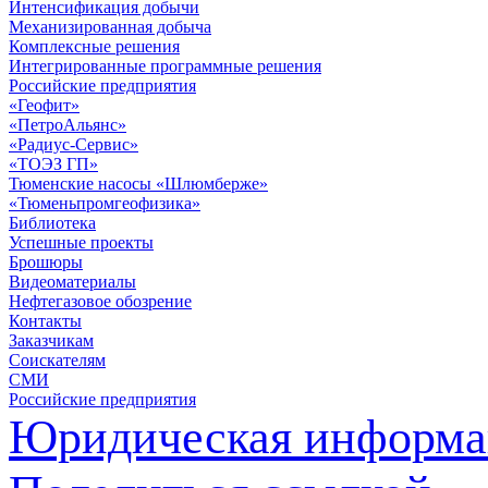
Интенсификация добычи
Механизированная добыча
Комплексные решения
Интегрированные программные решения
Российские предприятия
«Геофит»
«ПетроАльянс»
«Радиус-Сервис»
«ТОЭЗ ГП»
Тюменские насосы «Шлюмберже»
«Тюменьпромгеофизика»
Библиотека
Успешные проекты
Брошюры
Видеоматериалы
Нефтегазовое обозрение
Контакты
Заказчикам
Соискателям
СМИ
Российские предприятия
Юридическая информа