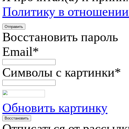
Политику в отношении
Восстановить пароль
Email
*
Символы с картинки
*
Обновить картинку
Отписаться от рассылк