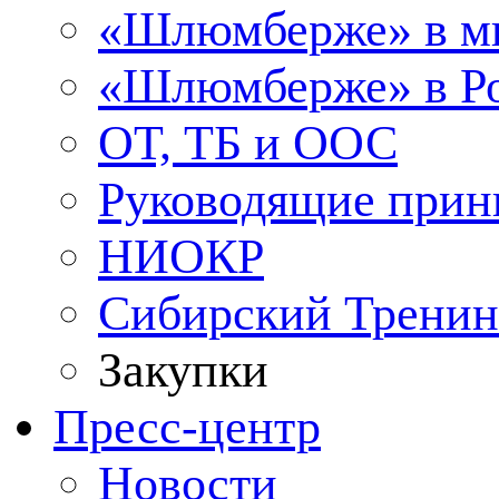
«Шлюмберже» в м
«Шлюмберже» в Ро
ОТ, ТБ и ООС
Руководящие при
НИОКР
Сибирский Тренин
Закупки
Пресс-центр
Новости