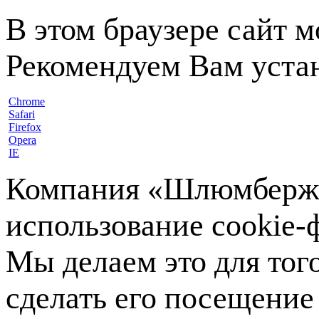
В этом браузере сайт 
Рекомендуем Вам устан
Chrome
Safari
Firefox
Opera
IE
Компания «Шлюмберже»
использование cookie-ф
Мы делаем это для тог
сделать его посещение