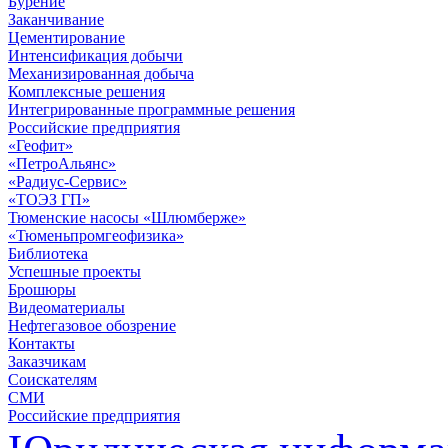
Бурение
Заканчивание
Цементирование
Интенсификация добычи
Механизированная добыча
Комплексные решения
Интегрированные программные решения
Российские предприятия
«Геофит»
«ПетроАльянс»
«Радиус-Сервис»
«ТОЭЗ ГП»
Тюменские насосы «Шлюмберже»
«Тюменьпромгеофизика»
Библиотека
Успешные проекты
Брошюры
Видеоматериалы
Нефтегазовое обозрение
Контакты
Заказчикам
Соискателям
СМИ
Российские предприятия