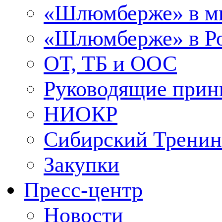
«Шлюмберже» в м
«Шлюмберже» в Ро
ОТ, ТБ и ООС
Руководящие при
НИОКР
Сибирский Тренин
Закупки
Пресс-центр
Новости