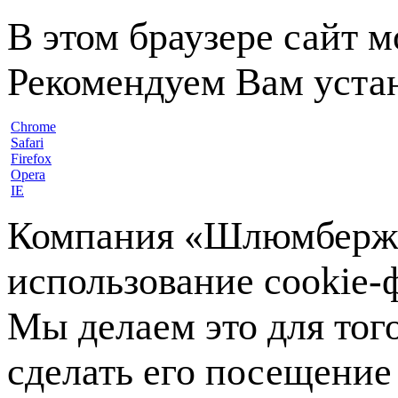
В этом браузере сайт 
Рекомендуем Вам устан
Chrome
Safari
Firefox
Opera
IE
Компания «Шлюмберже»
использование cookie-ф
Мы делаем это для тог
сделать его посещение