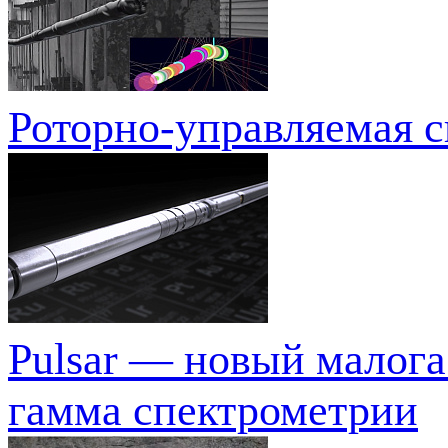
Роторно-управляемая с
Pulsar — новый малог
гамма спектрометрии