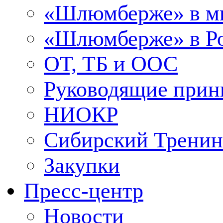
«Шлюмберже» в м
«Шлюмберже» в Ро
ОТ, ТБ и ООС
Руководящие при
НИОКР
Сибирский Тренин
Закупки
Пресс-центр
Новости