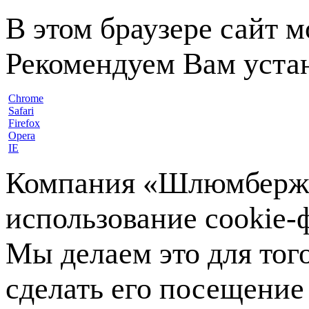
В этом браузере сайт 
Рекомендуем Вам устан
Chrome
Safari
Firefox
Opera
IE
Компания «Шлюмберже»
использование cookie-ф
Мы делаем это для тог
сделать его посещение