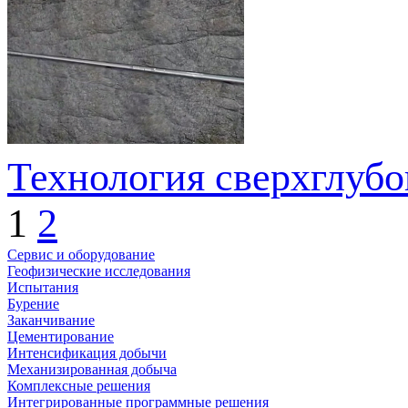
Технология сверхглубо
1
2
Сервис и оборудование
Геофизические исследования
Испытания
Бурение
Заканчивание
Цементирование
Интенсификация добычи
Механизированная добыча
Комплексные решения
Интегрированные программные решения