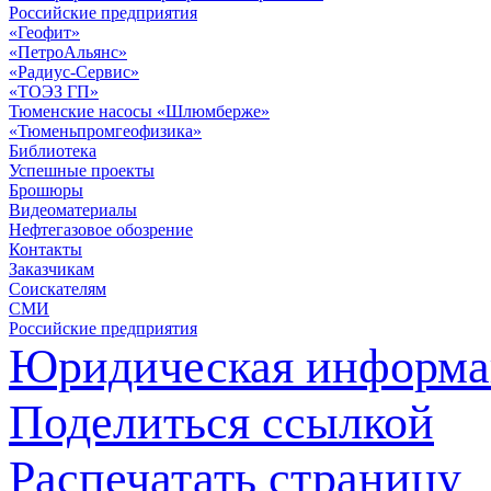
Российские предприятия
«Геофит»
«ПетроАльянс»
«Радиус-Сервис»
«ТОЭЗ ГП»
Тюменские насосы «Шлюмберже»
«Тюменьпромгеофизика»
Библиотека
Успешные проекты
Брошюры
Видеоматериалы
Нефтегазовое обозрение
Контакты
Заказчикам
Соискателям
СМИ
Российские предприятия
Юридическая информа
Поделиться ссылкой
Распечатать страницу