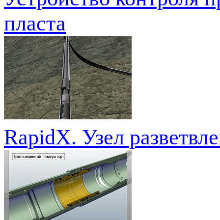
пласта
RapidX. Узел разветв