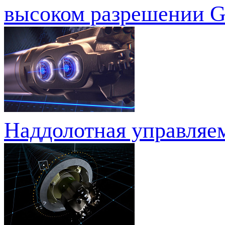
высоком разрешении G
Наддолотная управляем