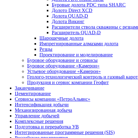
Буровые долота PDC типа SHARC
Долото Direct XCD
Долота QUAD-D
Долота Викинг
Расширители ствола скважины с резца
Расширитель QUAD-D
Шарошечные долота
Импрегнированные алмазами долота
Резцы
Проектирование и моделирование
Буровое оборудование и сервисы
Буровое оборудование «Камерон»
Устьевое оборудование «Камерон»
Геолого-технологический контроль и газовый каро
Продукция и сервис компании Геофит
Заканчивание
Цементирование
Сервисы компании «ПетроАльянс»
Интенсификация добычи
Механизированная добыча
Управление добычей
Комплексные решения
Подготовка и переработка УВ
Интегрированные программные решения (SIS)
Российские предприятия