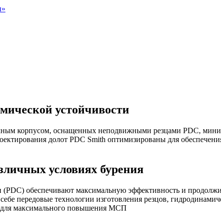
н»
мической устойчивости
ичным корпусом, оснащенных неподвижными резцами PDC, мин
ктирования долот PDC Smith оптимизированы для обеспечения
зличных условиях бурения
и (PDC) обеспечивают максимальную эффективность и продолжи
себе передовые технологии изготовления резцов, гидродинами
ры для максимального повышения МСП