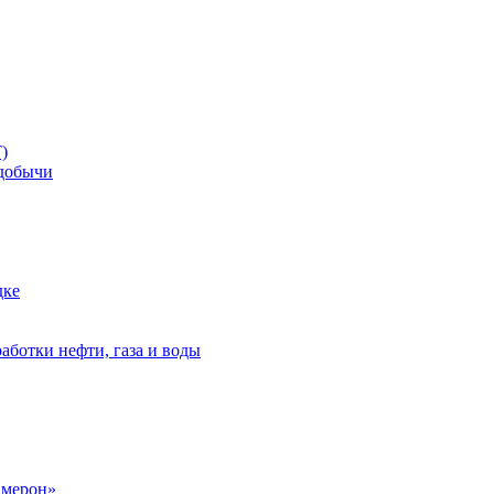
)
добычи
дке
аботки нефти, газа и воды
амерон»