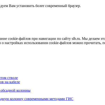
ндуем Вам установить более современный браузер.
е cookie-файлов при навигации по сайту slb.ru. Мы делаем это 
о настройках использования cookie-файлов можно прочитать, 
том стволе
в на кабеле
я обсадной колонны
садную колонну современными методами ГИС