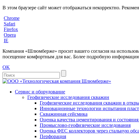
В этом браузере сайт может отображаться некорректно. Рекоме
Chrome
Safari
Firefox
Opera
IE
Компания «Шлюмберже» просит вашего согласия на использовани
посещение комфортным для вас. Более подробную информацию 
OK
Сервис и оборудование
Геофизические исследования скважин
Геофизические исследования скважин в откры
Инновационные технологии испытания пласто
Скважинная сейсмика
Оценка качества цементирования и состояни
Промыслово-геофизические исследования
Оценка ФЕС коллекторов через стальную об
Перфорация