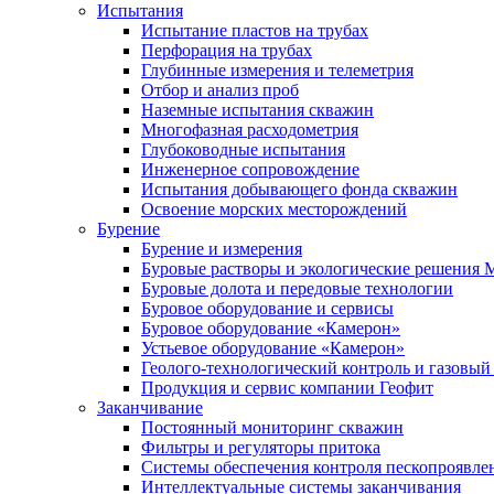
Испытания
Испытание пластов на трубах
Перфорация на трубах
Глубинные измерения и телеметрия
Отбор и анализ проб
Наземные испытания скважин
Многофазная расходометрия
Глубоководные испытания
Инженерное сопровождение
Испытания добывающего фонда скважин
Освоение морских месторождений
Бурение
Бурение и измерения
Буровые растворы и экологические решения
Буровые долота и передовые технологии
Буровое оборудование и сервисы
Буровое оборудование «Камерон»
Устьевое оборудование «Камерон»
Геолого-технологический контроль и газовый
Продукция и сервис компании Геофит
Заканчивание
Постоянный мониторинг скважин
Фильтры и регуляторы притока
Cистемы обеспечения контроля пескопроявле
Интеллектуальные системы заканчивания