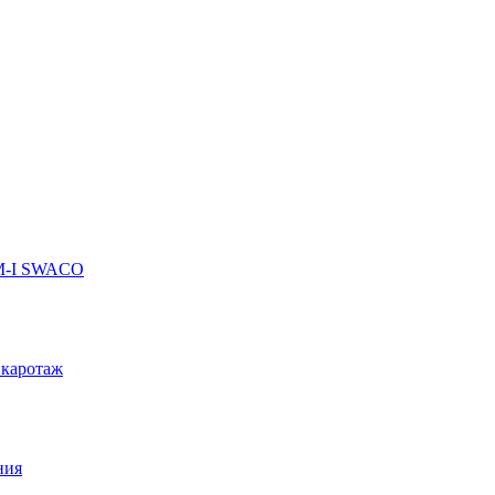
 M-I SWACO
 каротаж
ния