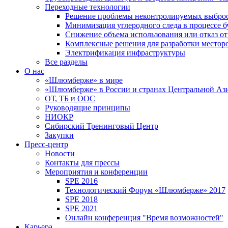
Переходные технологии
Решение проблемы неконтролируемых выбро
Минимизация углеродного следа в процессе б
Снижение объема использования или отказ от
Комплексные решения для разработки место
Электрификация инфраструктуры
Все разделы
О нас
«Шлюмберже» в мире
«Шлюмберже» в России и странах Центральной Аз
ОТ, ТБ и ООС
Руководящие принципы
НИОКР
Сибирский Тренинговый Центр
Закупки
Пресс-центр
Новости
Контакты для прессы
Мероприятия и конференции
SPE 2016
Технологический Форум «Шлюмберже» 2017
SPE 2018
SPE 2021
Онлайн конференция "Время возможностей"
Карьера