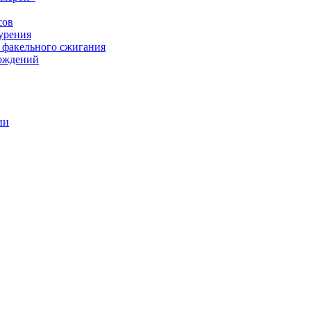
сов
урения
 факельного сжигания
рождений
ии