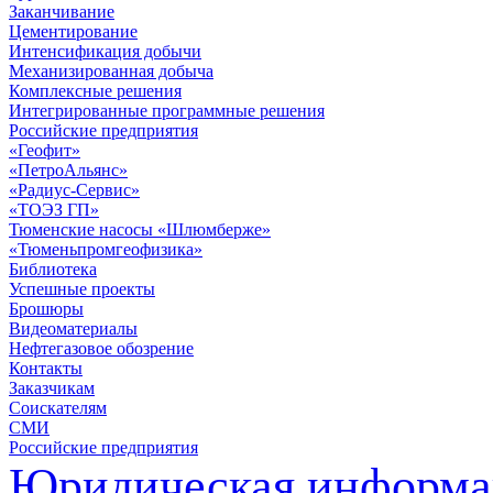
Заканчивание
Цементирование
Интенсификация добычи
Механизированная добыча
Комплексные решения
Интегрированные программные решения
Российские предприятия
«Геофит»
«ПетроАльянс»
«Радиус-Сервис»
«ТОЭЗ ГП»
Тюменские насосы «Шлюмберже»
«Тюменьпромгеофизика»
Библиотека
Успешные проекты
Брошюры
Видеоматериалы
Нефтегазовое обозрение
Контакты
Заказчикам
Соискателям
СМИ
Российские предприятия
Юридическая информа