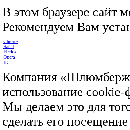
В этом браузере сайт 
Рекомендуем Вам устан
Chrome
Safari
Firefox
Opera
IE
Компания «Шлюмберже»
использование cookie-ф
Мы делаем это для тог
сделать его посещение