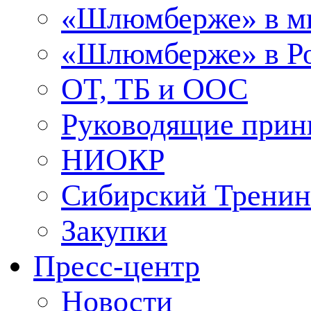
«Шлюмберже» в м
«Шлюмберже» в Ро
ОТ, ТБ и ООС
Руководящие при
НИОКР
Сибирский Тренин
Закупки
Пресс-центр
Новости