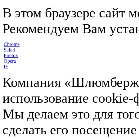
В этом браузере сайт 
Рекомендуем Вам устан
Chrome
Safari
Firefox
Opera
IE
Компания «Шлюмберже»
использование cookie-ф
Мы делаем это для тог
сделать его посещение