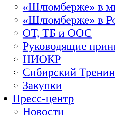
«Шлюмберже» в м
«Шлюмберже» в Ро
ОТ, ТБ и ООС
Руководящие при
НИОКР
Сибирский Тренин
Закупки
Пресс-центр
Новости