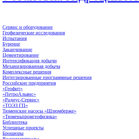
Сервис и оборудование
Геофизические исследования
Испытания
Бурение
Заканчивание
Цементирование
Интенсификация добычи
Механизированная добыча
Комплексные решения
Интегрированные программные решения
Российские предприятия
«Геофит»
«ПетроАльянс»
«Радиус-Сервис»
«ТОЭЗ ГП»
Тюменские насосы «Шлюмберже»
«Тюменьпромгеофизика»
Библиотека
Успешные проекты
Брошюры
Видеоматериалы