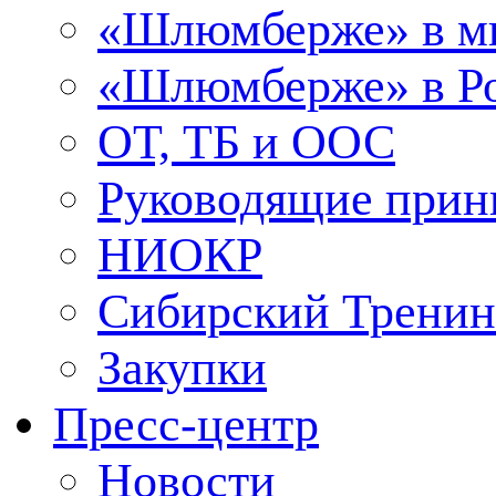
«Шлюмберже» в м
«Шлюмберже» в Ро
ОТ, ТБ и ООС
Руководящие при
НИОКР
Сибирский Тренин
Закупки
Пресс-центр
Новости