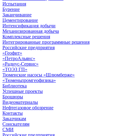
Испытания
Бурение
Заканчивание
Цементирование
Интенсификация добычи
Механизированная добыча
Комплексные решения
Интегрированные программные решения
Российские предприятия
«Геофит»
«ПетроАльянс»
«Радиус-Сервис»
«ТОЭЗ ГП»
Тюменские насосы «Шлюмберже»
«Тюменьпромгеофизика»
Библиотека
Успешные проекты
Брошюры
Видеоматериалы
Нефтегазовое обозрение
Контакты
Заказчикам
Соискателям
СМИ
Российские предприятия