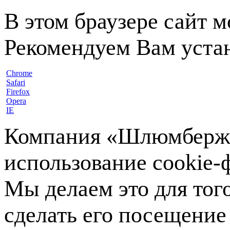
В этом браузере сайт 
Рекомендуем Вам устан
Chrome
Safari
Firefox
Opera
IE
Компания «Шлюмберже»
использование cookie-ф
Мы делаем это для тог
сделать его посещение