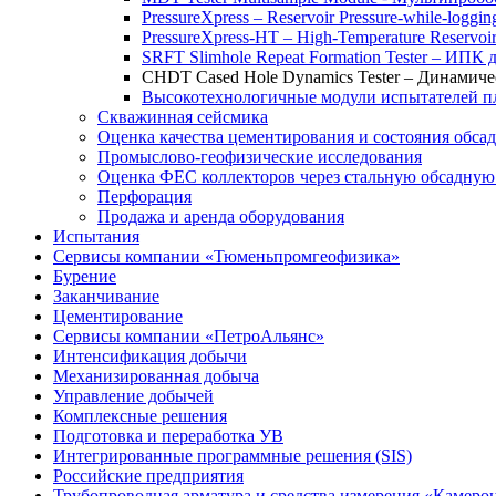
PressureXpress – Reservoir Pressure-while-logging
PressureXpress-HT – High-Temperature Reservoir
SRFT Slimhole Repeat Formation Tester – ИПК
CHDT Cased Hole Dynamics Tester – Динами
Высокотехнологичные модули испытателей 
Скважинная сейсмика
Оценка качества цементирования и состояния обса
Промыслово-геофизические исследования
Оценка ФЕС коллекторов через стальную обсадну
Перфорация
Продажа и аренда оборудования
Испытания
Сервисы компании «Тюменьпромгеофизика»
Бурение
Заканчивание
Цементирование
Сервисы компании «ПетроАльянс»
Интенсификация добычи
Механизированная добыча
Управление добычей
Комплексные решения
Подготовка и переработка УВ
Интегрированные программные решения (SIS)
Российские предприятия
Трубопроводная арматура и средства измерения «Камеро