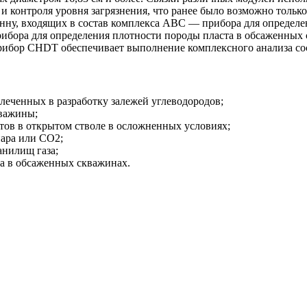
и контроля уровня загрязнения, что ранее было возможно тольк
онну, входящих в состав комплекса ABC — прибора для определ
рибора для определения плотности породы пласта в обсаженных
бор CHDT обеспечивает выполнение комплексного анализа сост
леченных в разработку залежей углеводородов;
кважины;
тов в открытом стволе в осложненных условиях;
пара или CO2;
анилищ газа;
а в обсаженных скважинах.