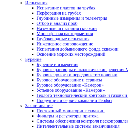
Испытания
Испытание пластов на трубах
Перфорация на трубах
Глубинные измерения и телеметрия
Отбор и анализ проб
Наземные испытания скважин
Многофазная расходометрия
Глубоководные испытания
Инженерное сопровождение
Испытания добывающего фонда скважин
Освоение морских месторождений
Бурение
Бурение и измерения
Буровые растворы и экологические решения
Буровые долота и передовые технологии
Буровое оборудование и сервисы
Буровое оборудование «Камерон»
Устьевое оборудование «Камерон»
Геолого-технологический контроль и газовый
Продукция и сервис компании Геофит
Заканчивание
Постоянный мониторинг скважин
Фильтры и регуляторы притока
Cистемы обеспечения контроля пескопроявле
Интеллектуальные системы заканчивания