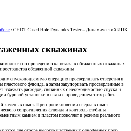
абеле
/
CHDT Cased Hole Dynamics Tester – Динамический ИПК
бсаженных скважинах
 комплекса по проведению каротажа в обсаженных скважинах
о пространства обсаженной скважины
 одну спускоподъемную операцию просверливать отверстия в
бы пластового флюида, а затем закупоривать просверленные в
т избежать расходов, связанных с необходимостью спуска и
ии буровой установки в связи с проведением этих работ.
й камень в пласт. При проникновении сверла в пласт
ического сопротивления флюида и контроль глубины
цементным камнем и пластом позволяет в режиме реального
ьзуются для отбора высококачественных однофазных проб