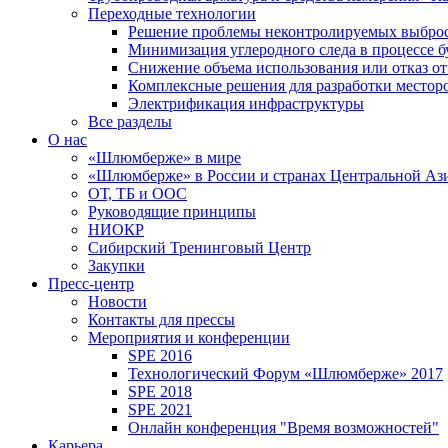
Переходные технологии
Решение проблемы неконтролируемых выбро
Минимизация углеродного следа в процессе б
Снижение объема использования или отказ от
Комплексные решения для разработки место
Электрификация инфраструктуры
Все разделы
О нас
«Шлюмберже» в мире
«Шлюмберже» в России и странах Центральной Аз
ОТ, ТБ и ООС
Руководящие принципы
НИОКР
Сибирский Тренинговый Центр
Закупки
Пресс-центр
Новости
Контакты для прессы
Мероприятия и конференции
SPE 2016
Технологический Форум «Шлюмберже» 2017
SPE 2018
SPE 2021
Онлайн конференция "Время возможностей"
Карьера