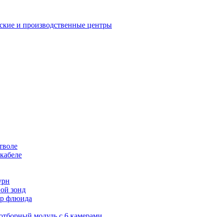
еские и производственные центры
тволе
кабеле
урн
ой зонд
тор флюида
оотборный модуль с 6 камерами