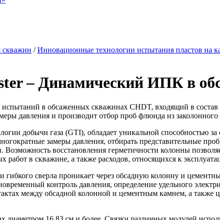
я скважин
/
Инновационные технологии испытания пластов на к
ster – Динамический ИПК в о
я испытаний в обсаженных скважинах CHDT, входящий в состав
замеры давления и производит отбор проб флюида из заколонног
огии добычи газа (GTI), обладает уникальной способностью за
 многократные замеры давления, отбирать представительные про
и. Возможность восстановления герметичности колонны позволяе
 работ в скважине, а также расходов, относящихся к эксплуатац
 гибкого сверла проникает через обсадную колонну и цементны
новременный контроль давления, определение удельного электр
тактах между обсадной колонной и цементным камнем, а также 
диаметром 16,83 см и более. Связки различных модулей испол