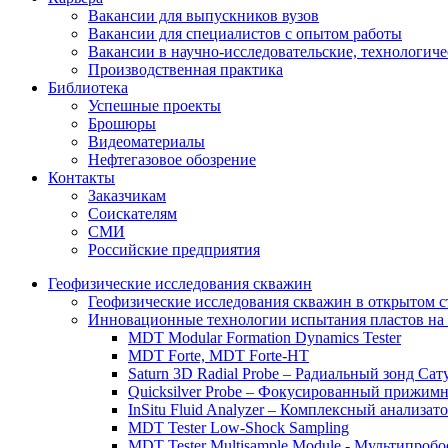
Вакансии для выпускников вузов
Вакансии для специалистов с опытом работы
Вакансии в научно-исследовательские, технологич
Производственная практика
Библиотека
Успешные проекты
Брошюры
Видеоматериалы
Нефтегазовое обозрение
Контакты
Заказчикам
Соискателям
СМИ
Российские предприятия
Геофизические исследования скважин
Геофизические исследования скважин в открытом с
Инновационные технологии испытания пластов на 
MDT Modular Formation Dynamics Tester
MDT Forte, MDT Forte-HT
Saturn 3D Radial Probe – Радиальный зонд Сат
Quicksilver Probe – Фокусированный прижимн
InSitu Fluid Analyzer – Комплексный анализа
MDT Tester Low-Shock Sampling
MDT Tester Multisample Module - Мультипроб