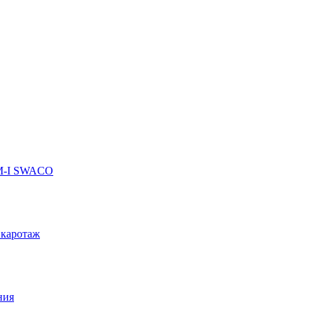
 M-I SWACO
 каротаж
ния