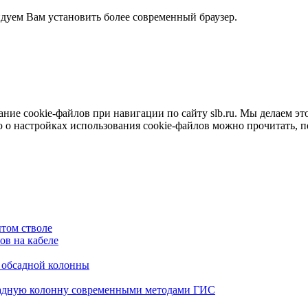
ндуем Вам установить более современный браузер.
е cookie-файлов при навигации по сайту slb.ru. Мы делаем это 
о настройках использования cookie-файлов можно прочитать, 
том стволе
в на кабеле
я обсадной колонны
садную колонну современными методами ГИС