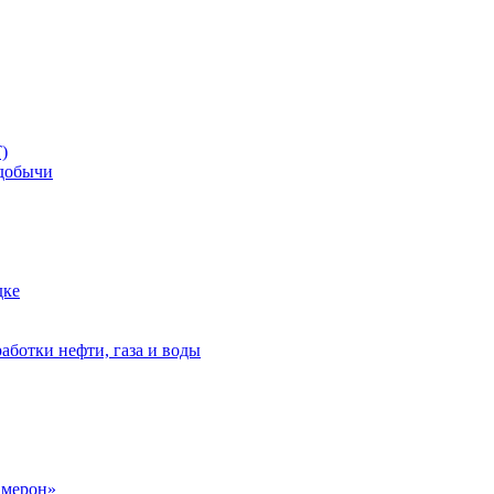
)
добычи
дке
аботки нефти, газа и воды
амерон»