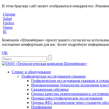
В этом браузере сайт может отображаться некорректно. Рекоме
Chrome
Safari
Firefox
Opera
IE
Компания «Шлюмберже» просит вашего согласия на использовани
посещение комфортным для вас. Более подробную информацию 
OK
Сервис и оборудование
Геофизические исследования скважин
Геофизические исследования скважин в откры
Инновационные технологии испытания пласто
Скважинная сейсмика
Оценка качества цементирования и состояни
Промыслово-геофизические исследования
Оценка ФЕС коллекторов через стальную об
Перфорация