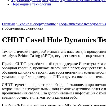
Переходные технологии
Главная
/
Сервис и оборудование
/
Геофизические исследовани
в обсаженных скважинах
CHDT Cased Hole Dynamics Te
Технологически передовой испытатель пластов для проведени
«Analysis Behind Casing (ABC)», осуществляет многократные 
Прибор CHDT, разработанный при поддержке Института технол
обсадной колонне, проникать через них в пласт, осуществлять
обсадной колонне отверстия для восстановления герметичност
установки пробки, проведения РИР, и других восстановительных
CHDT герметично прилегает к обсадной колонне, и при помощи
встроенный в измерительный зонд комплекс датчиков ведет од
проникновения сверла. Эта дополнительная информация о кон
времени осуществлять контроль качества работ.
Прибор CHDT совместим с модулями MDT в обсадных колоннах 