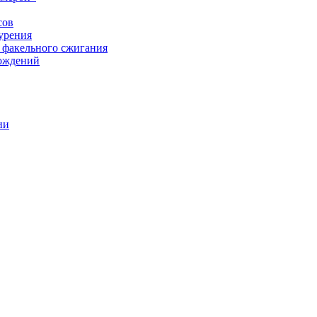
сов
урения
 факельного сжигания
рождений
ии