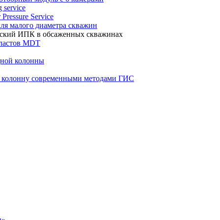
 service
 Pressure Service
 для малого диаметра скважин
ческий ИПК в обсаженных скважинах
пластов MDT
дной колонны
ю колонну современными методами ГИС
н»