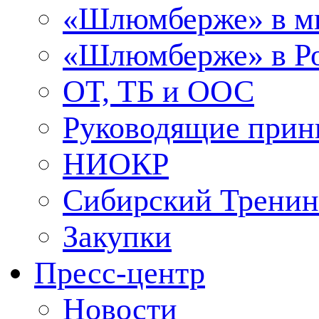
«Шлюмберже» в м
«Шлюмберже» в Ро
ОТ, ТБ и ООС
Руководящие при
НИОКР
Сибирский Тренин
Закупки
Пресс-центр
Новости