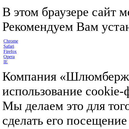
В этом браузере сайт 
Рекомендуем Вам устан
Chrome
Safari
Firefox
Opera
IE
Компания «Шлюмберже»
использование cookie-ф
Мы делаем это для тог
сделать его посещение