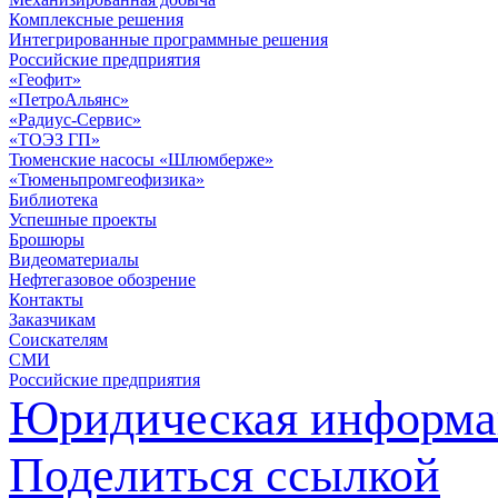
Комплексные решения
Интегрированные программные решения
Российские предприятия
«Геофит»
«ПетроАльянс»
«Радиус-Сервис»
«ТОЭЗ ГП»
Тюменские насосы «Шлюмберже»
«Тюменьпромгеофизика»
Библиотека
Успешные проекты
Брошюры
Видеоматериалы
Нефтегазовое обозрение
Контакты
Заказчикам
Соискателям
СМИ
Российские предприятия
Юридическая информа
Поделиться ссылкой