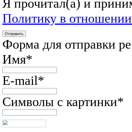
Я прочитал(а) и прин
Политику в отношении
Форма для отправки р
Имя
*
E-mail
*
Символы с картинки
*