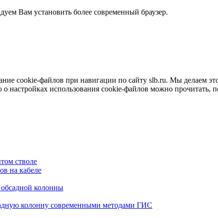
ндуем Вам установить более современный браузер.
е cookie-файлов при навигации по сайту slb.ru. Мы делаем это 
о настройках использования cookie-файлов можно прочитать, 
том стволе
в на кабеле
я обсадной колонны
садную колонну современными методами ГИС