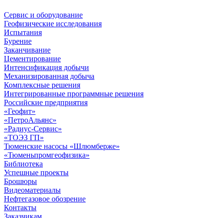
Сервис и оборудование
Геофизические исследования
Испытания
Бурение
Заканчивание
Цементирование
Интенсификация добычи
Механизированная добыча
Комплексные решения
Интегрированные программные решения
Российские предприятия
«Геофит»
«ПетроАльянс»
«Радиус-Сервис»
«ТОЭЗ ГП»
Тюменские насосы «Шлюмберже»
«Тюменьпромгеофизика»
Библиотека
Успешные проекты
Брошюры
Видеоматериалы
Нефтегазовое обозрение
Контакты
Заказчикам