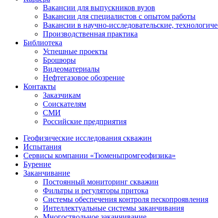
Вакансии для выпускников вузов
Вакансии для специалистов с опытом работы
Вакансии в научно-исследовательские, технологич
Производственная практика
Библиотека
Успешные проекты
Брошюры
Видеоматериалы
Нефтегазовое обозрение
Контакты
Заказчикам
Соискателям
СМИ
Российские предприятия
Геофизические исследования скважин
Испытания
Сервисы компании «Тюменьпромгеофизика»
Бурение
Заканчивание
Постоянный мониторинг скважин
Фильтры и регуляторы притока
Cистемы обеспечения контроля пескопроявления
Интеллектуальные системы заканчивания
Многоствольное заканчивание