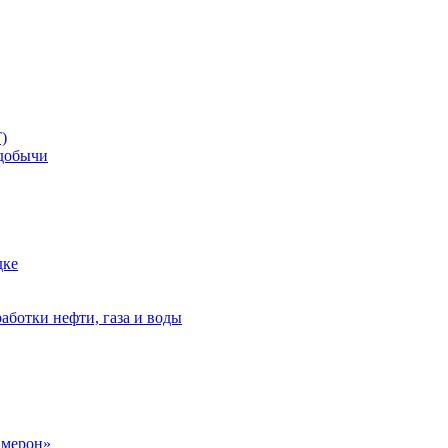
)
добычи
дке
аботки нефти, газа и воды
амерон»