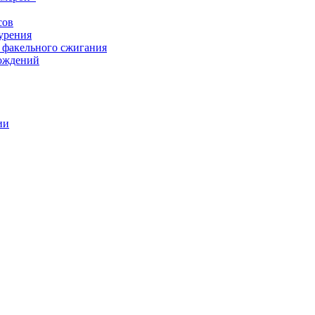
сов
урения
 факельного сжигания
рождений
ии