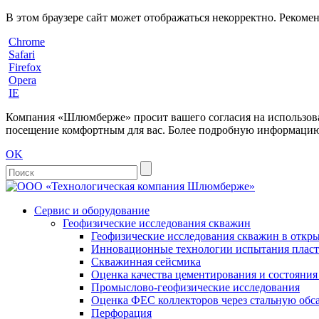
В этом браузере сайт может отображаться некорректно. Рекоме
Chrome
Safari
Firefox
Opera
IE
Компания «Шлюмберже» просит вашего согласия на использовани
посещение комфортным для вас. Более подробную информацию 
OK
Сервис и оборудование
Геофизические исследования скважин
Геофизические исследования скважин в откры
Инновационные технологии испытания пласто
Скважинная сейсмика
Оценка качества цементирования и состояни
Промыслово-геофизические исследования
Оценка ФЕС коллекторов через стальную об
Перфорация