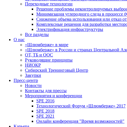
Переходные технологии
Решение проблемы неконтролируемых выбро
Минимизация углеродного следа в процессе б
Снижение объема использования или отказ от
Комплексные решения для разработки место
Электрификация инфраструктуры
Все разделы
О нас
«Шлюмберже» в мире
«Шлюмберже» в России и странах Центральной Аз
ОТ, ТБ и ООС
Руководящие принципы
НИОКР
Сибирский Тренинговый Центр
Закупки
Пресс-центр
Новости
Контакты для прессы
Мероприятия и конференции
SPE 2016
Технологический Форум «Шлюмберже» 2017
SPE 2018
SPE 2021
Онлайн конференция "Время возможностей"
Карьера