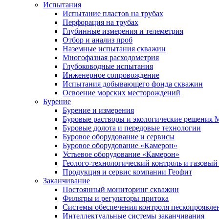
Испытания
Испытание пластов на трубах
Перфорация на трубах
Глубинные измерения и телеметрия
Отбор и анализ проб
Наземные испытания скважин
Многофазная расходометрия
Глубоководные испытания
Инженерное сопровождение
Испытания добывающего фонда скважин
Освоение морских месторождений
Бурение
Бурение и измерения
Буровые растворы и экологические решения
Буровые долота и передовые технологии
Буровое оборудование и сервисы
Буровое оборудование «Камерон»
Устьевое оборудование «Камерон»
Геолого-технологический контроль и газовый
Продукция и сервис компании Геофит
Заканчивание
Постоянный мониторинг скважин
Фильтры и регуляторы притока
Cистемы обеспечения контроля пескопроявле
Интеллектуальные системы заканчивания