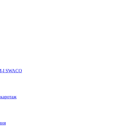
 M-I SWACO
 каротаж
ния