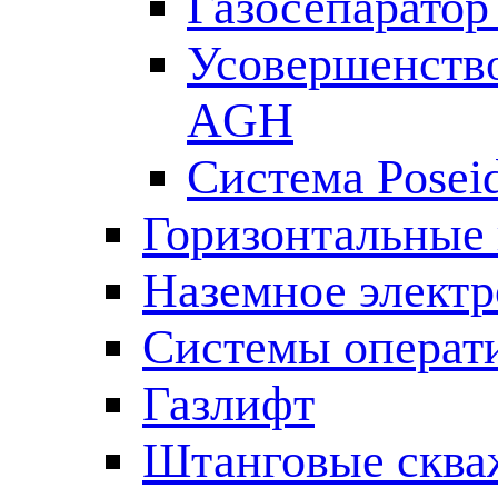
Газосепаратор 
Усовершенств
AGH
Система Posei
Горизонтальные
Наземное электр
Системы операт
Газлифт
Штанговые сква