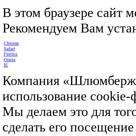
В этом браузере сайт 
Рекомендуем Вам устан
Chrome
Safari
Firefox
Opera
IE
Компания «Шлюмберже»
использование cookie-ф
Мы делаем это для тог
сделать его посещение