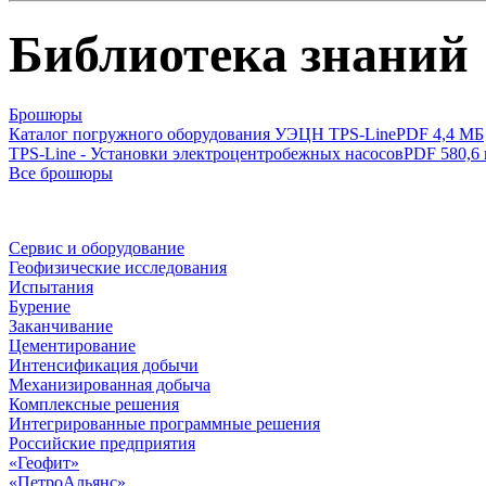
Библиотека знаний
Брошюры
Каталог погружного оборудования УЭЦН TPS-Line
PDF 4,4 МБ
TPS-Line - Установки электроцентробежных насосов
PDF 580,6 
Все брошюры
Сервис и оборудование
Геофизические исследования
Испытания
Бурение
Заканчивание
Цементирование
Интенсификация добычи
Механизированная добыча
Комплексные решения
Интегрированные программные решения
Российские предприятия
«Геофит»
«ПетроАльянс»