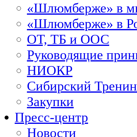
«Шлюмберже» в м
«Шлюмберже» в Ро
ОТ, ТБ и ООС
Руководящие при
НИОКР
Сибирский Тренин
Закупки
Пресс-центр
Новости