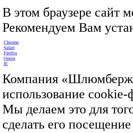
В этом браузере сайт 
Рекомендуем Вам устан
Chrome
Safari
Firefox
Opera
IE
Компания «Шлюмберже»
использование cookie-ф
Мы делаем это для тог
сделать его посещение