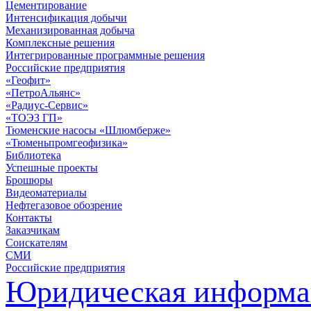
Цементирование
Интенсификация добычи
Механизированная добыча
Комплексные решения
Интегрированные программные решения
Российские предприятия
«Геофит»
«ПетроАльянс»
«Радиус-Сервис»
«ТОЭЗ ГП»
Тюменские насосы «Шлюмберже»
«Тюменьпромгеофизика»
Библиотека
Успешные проекты
Брошюры
Видеоматериалы
Нефтегазовое обозрение
Контакты
Заказчикам
Соискателям
СМИ
Российские предприятия
Юридическая информа