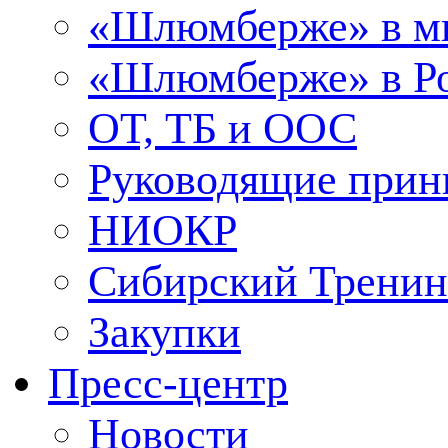
«Шлюмберже» в м
«Шлюмберже» в Ро
ОТ, ТБ и ООС
Руководящие при
НИОКР
Сибирский Тренин
Закупки
Пресс-центр
Новости