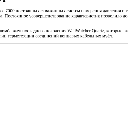
ее 7000 постоянных скважинных систем измерения давления и 
а. Постоянное усовершенствование характеристик позволило до
мберже» последнего поколения WellWatcher Quartz, которые в
огии герметезации соединений концевых кабельных муфт.