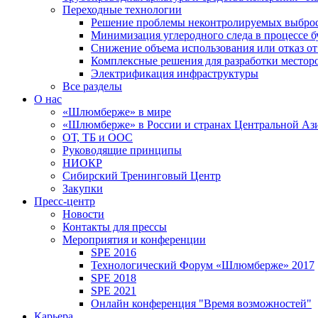
Переходные технологии
Решение проблемы неконтролируемых выбро
Минимизация углеродного следа в процессе б
Снижение объема использования или отказ от
Комплексные решения для разработки место
Электрификация инфраструктуры
Все разделы
О нас
«Шлюмберже» в мире
«Шлюмберже» в России и странах Центральной Аз
ОТ, ТБ и ООС
Руководящие принципы
НИОКР
Сибирский Тренинговый Центр
Закупки
Пресс-центр
Новости
Контакты для прессы
Мероприятия и конференции
SPE 2016
Технологический Форум «Шлюмберже» 2017
SPE 2018
SPE 2021
Онлайн конференция "Время возможностей"
Карьера