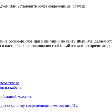
ндуем Вам установить более современный браузер.
е cookie-файлов при навигации по сайту slb.ru. Мы делаем это 
о настройках использования cookie-файлов можно прочитать, 
том стволе
в на кабеле
я обсадной колонны
садную колонну современными методами ГИС