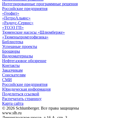
Интегрированные программные решения
Российские предприятия
«Геофит»
«ПетроАльянс»
«Радиус-Сервис»
«ТОЭЗ ГП»
Тюменские насосы «Шлюмберже»
«Тюменьпромгеофизика»
Библиотека
Успешные проекты
Брошюры
Видеоматериалы
Нефтегазовое обозрение
Контакты
Заказчикам
Соискателям
СМИ
Российские предприятия
Юридическая информация
Поделиться ссылкой
Распечатать страницу
Карта сайта
© 2026 Schlumberger. Все права защищены
www.slb.ru
Ленинградское шоссе, д.16 А, стр. 3