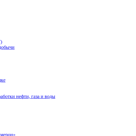
)
добычи
дке
аботки нефти, газа и воды
амерон»