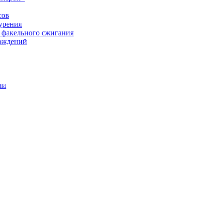
сов
урения
 факельного сжигания
рождений
ии