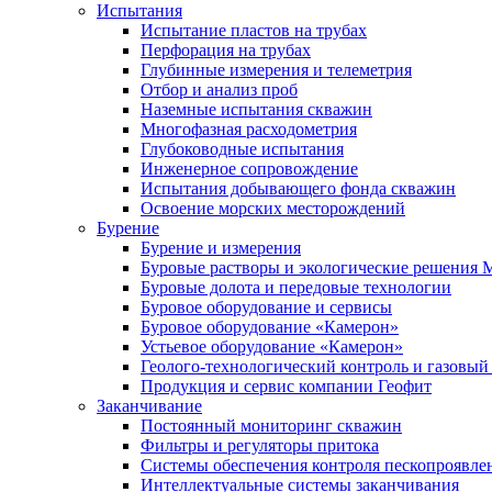
Испытания
Испытание пластов на трубах
Перфорация на трубах
Глубинные измерения и телеметрия
Отбор и анализ проб
Наземные испытания скважин
Многофазная расходометрия
Глубоководные испытания
Инженерное сопровождение
Испытания добывающего фонда скважин
Освоение морских месторождений
Бурение
Бурение и измерения
Буровые растворы и экологические решения
Буровые долота и передовые технологии
Буровое оборудование и сервисы
Буровое оборудование «Камерон»
Устьевое оборудование «Камерон»
Геолого-технологический контроль и газовый
Продукция и сервис компании Геофит
Заканчивание
Постоянный мониторинг скважин
Фильтры и регуляторы притока
Cистемы обеспечения контроля пескопроявле
Интеллектуальные системы заканчивания