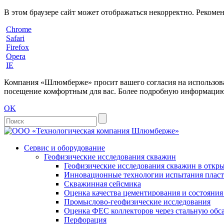
В этом браузере сайт может отображаться некорректно. Рекоме
Chrome
Safari
Firefox
Opera
IE
Компания «Шлюмберже» просит вашего согласия на использовани
посещение комфортным для вас. Более подробную информацию 
OK
Сервис и оборудование
Геофизические исследования скважин
Геофизические исследования скважин в откры
Инновационные технологии испытания пласто
Скважинная сейсмика
Оценка качества цементирования и состояни
Промыслово-геофизические исследования
Оценка ФЕС коллекторов через стальную об
Перфорация