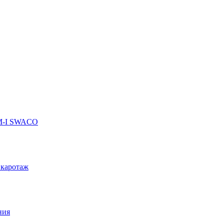
 M-I SWACO
 каротаж
ния