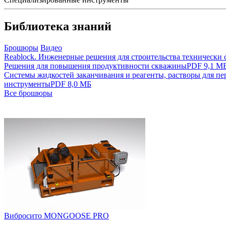
Библиотека знаний
Брошюры
Видео
Reablock. Инженерные решения для строительства технически
Решения для повышения продуктивности скважины
PDF 9,1 М
Системы жидкостей заканчивания и реагенты, растворы для п
инструменты
PDF 8,0 МБ
Все брошюры
Вибросито MONGOOSE PRO