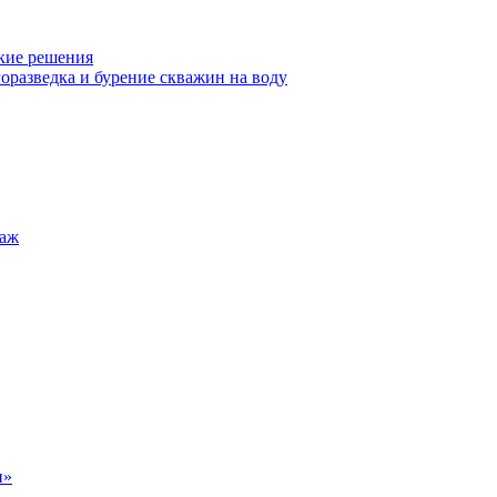
кие решения
оразведка и бурение скважин на воду
таж
н»