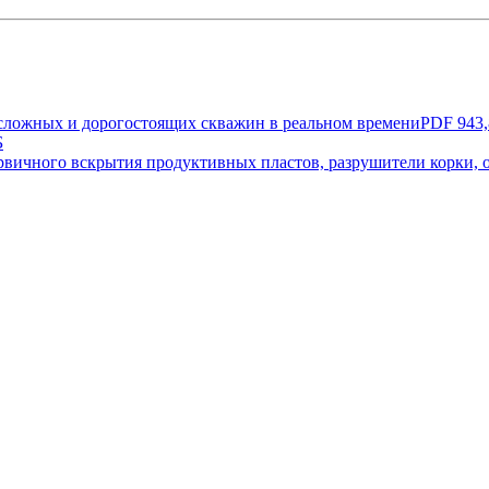
 сложных и дорогостоящих скважин в реальном времени
PDF 943,
Б
ервичного вскрытия продуктивных пластов, разрушители корки,