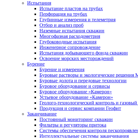
Испытания
Испытание пластов на трубах
Перфорация на трубах
Глубинные измерения и телеметрия
Отбор и анализ проб
Наземные испытания скважин
Многофазная расходометрия
Глубоководные испытания
Инженерное сопровождение
Испытания добывающего фонда скважин
Освоение морских месторождений
Бурение
Бурение и измерения
Буровые растворы и экологические решения
Буровые долота и передовые технологии
Буровое оборудование и сервисы
Буровое оборудование «Камерон»
Устьевое оборудование «Камерон»
Геолого-технологический контроль и газовый
Продукция и сервис компании Геофит
Заканчивание
Постоянный мониторинг скважин
Фильтры и регуляторы притока
Cистемы обеспечения контроля пескопроявле
Интеллектуальные системы заканчивания