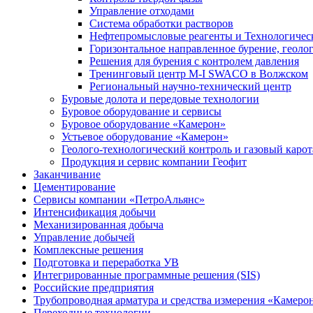
Управление отходами
Система обработки растворов
Нефтепромысловые реагенты и Технологичес
Горизонтальное направленное бурение, геолог
Решения для бурения с контролем давления
Тренинговый центр M-I SWACO в Волжском
Региональный научно-технический центр
Буровые долота и передовые технологии
Буровое оборудование и сервисы
Буровое оборудование «Камерон»
Устьевое оборудование «Камерон»
Геолого-технологический контроль и газовый каро
Продукция и сервис компании Геофит
Заканчивание
Цементирование
Сервисы компании «ПетроАльянс»
Интенсификация добычи
Механизированная добыча
Управление добычей
Комплексные решения
Подготовка и переработка УВ
Интегрированные программные решения (SIS)
Российские предприятия
Трубопроводная арматура и средства измерения «Камеро
Переходные технологии