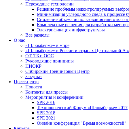
Переходные технологии
Решение проблемы неконтролируемых выбро
Минимизация углеродного следа в процессе б
Снижение объема использования или отказ от
Комплексные решения для разработки место
Электрификация инфраструктуры
Все разделы
О нас
«Шлюмберже» в мире
«Шлюмберже» в России и странах Центральной Аз
ОТ, ТБ и ООС
Руководящие принципы
НИОКР
Сибирский Тренинговый Центр
Закупки
Пресс-центр
Новости
Контакты для прессы
Мероприятия и конференции
SPE 2016
Технологический Форум «Шлюмберже» 2017
SPE 2018
SPE 2021
Онлайн конференция "Время возможностей"
Карьера