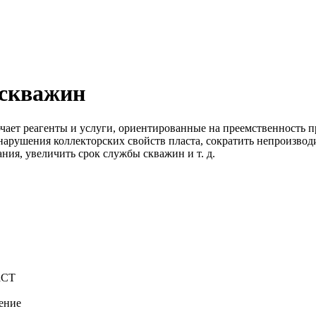
 скважин
т реагенты и услуги, ориентированные на преемственность пр
арушения коллекторских свойств пласта, сократить непроизводи
ания, увеличить срок службы скважин
и т. д.
aCT
ение