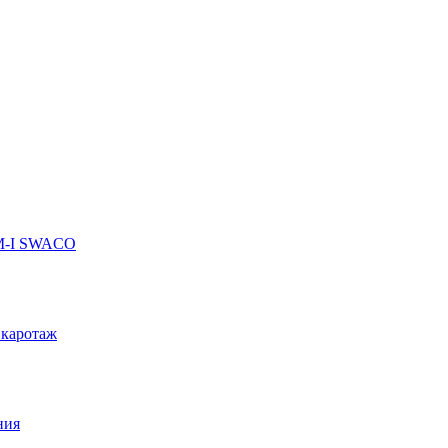
 M-I SWACO
 каротаж
ния