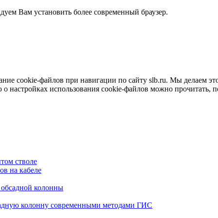
ндуем Вам установить более современный браузер.
е cookie-файлов при навигации по сайту slb.ru. Мы делаем это 
о настройках использования cookie-файлов можно прочитать, 
том стволе
в на кабеле
я обсадной колонны
садную колонну современными методами ГИС