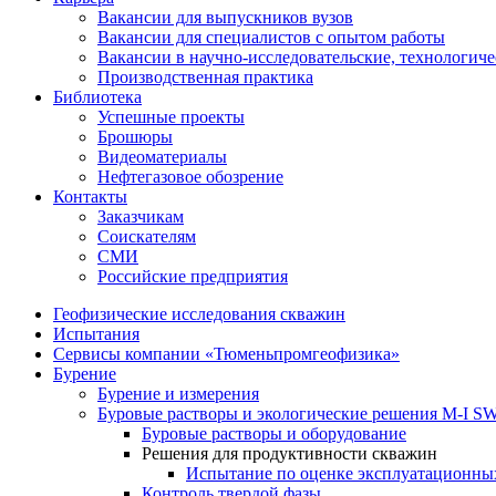
Вакансии для выпускников вузов
Вакансии для специалистов с опытом работы
Вакансии в научно-исследовательские, технологич
Производственная практика
Библиотека
Успешные проекты
Брошюры
Видеоматериалы
Нефтегазовое обозрение
Контакты
Заказчикам
Соискателям
СМИ
Российские предприятия
Геофизические исследования скважин
Испытания
Сервисы компании «Тюменьпромгеофизика»
Бурение
Бурение и измерения
Буровые растворы и экологические решения M-I 
Буровые растворы и оборудование
Решения для продуктивности скважин
Испытание по оценке эксплуатационны
Контроль твердой фазы