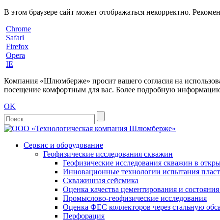
В этом браузере сайт может отображаться некорректно. Рекоме
Chrome
Safari
Firefox
Opera
IE
Компания «Шлюмберже» просит вашего согласия на использовани
посещение комфортным для вас. Более подробную информацию 
OK
Сервис и оборудование
Геофизические исследования скважин
Геофизические исследования скважин в откры
Инновационные технологии испытания пласто
Скважинная сейсмика
Оценка качества цементирования и состояни
Промыслово-геофизические исследования
Оценка ФЕС коллекторов через стальную об
Перфорация