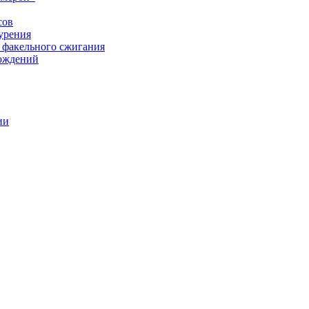
сов
урения
 факельного сжигания
рождений
ии