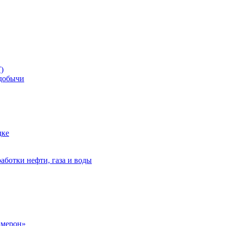
)
добычи
дке
аботки нефти, газа и воды
амерон»