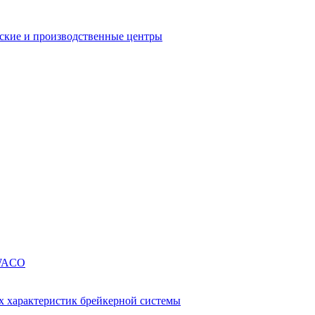
еские и производственные центры
SWACO
х характеристик брейкерной системы