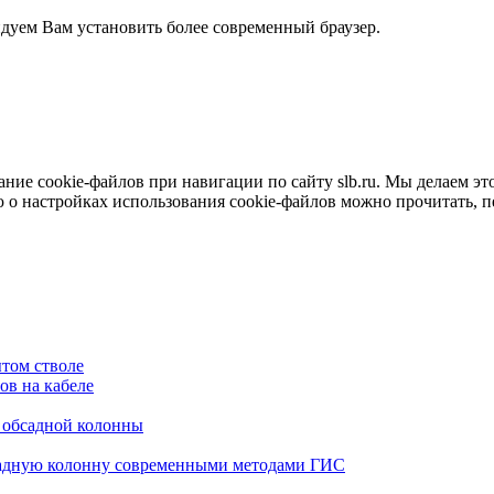
ндуем Вам установить более современный браузер.
е cookie-файлов при навигации по сайту slb.ru. Мы делаем это 
о настройках использования cookie-файлов можно прочитать, 
том стволе
в на кабеле
я обсадной колонны
садную колонну современными методами ГИС