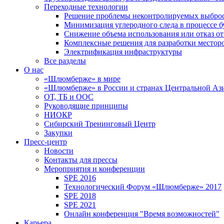
Переходные технологии
Решение проблемы неконтролируемых выбро
Минимизация углеродного следа в процессе б
Снижение объема использования или отказ от
Комплексные решения для разработки место
Электрификация инфраструктуры
Все разделы
О нас
«Шлюмберже» в мире
«Шлюмберже» в России и странах Центральной Аз
ОТ, ТБ и ООС
Руководящие принципы
НИОКР
Сибирский Тренинговый Центр
Закупки
Пресс-центр
Новости
Контакты для прессы
Мероприятия и конференции
SPE 2016
Технологический Форум «Шлюмберже» 2017
SPE 2018
SPE 2021
Онлайн конференция "Время возможностей"
Карьера