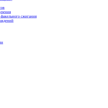
сов
урения
 факельного сжигания
рождений
ии