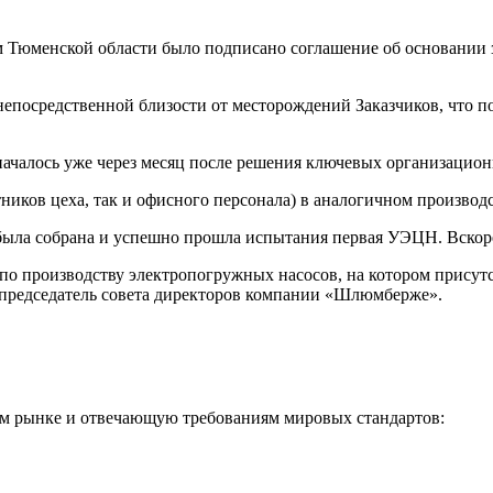
 Тюменской области было подписано соглашение об основании 
посредственной близости от месторождений Заказчиков, что поз
е началось уже через месяц после решения ключевых организацио
отников цеха, так и офисного персонала) в аналогичном произ
 была собрана и успешно прошла испытания первая УЭЦН. Вскор
 по производству электропогружных насосов, на котором присут
 председатель совета директоров компании «Шлюмберже».
м рынке и отвечающую требованиям мировых стандартов: