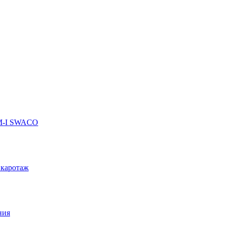
 M-I SWACO
 каротаж
ния