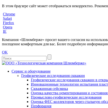
В этом браузере сайт может отображаться некорректно. Рекоме
Chrome
Safari
Firefox
Opera
IE
Компания «Шлюмберже» просит вашего согласия на использовани
посещение комфортным для вас. Более подробную информацию 
OK
Сервис и оборудование
Геофизические исследования скважин
Геофизические исследования скважин в откры
Инновационные технологии испытания пласто
Скважинная сейсмика
Оценка качества цементирования и состояни
Промыслово-геофизические исследования
Оценка ФЕС коллекторов через стальную об
Перфорация