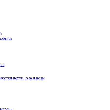
)
добычи
дке
аботки нефти, газа и воды
амерон»