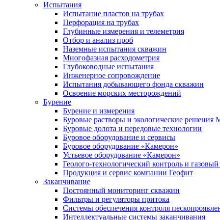
Испытания
Испытание пластов на трубах
Перфорация на трубах
Глубинные измерения и телеметрия
Отбор и анализ проб
Наземные испытания скважин
Многофазная расходометрия
Глубоководные испытания
Инженерное сопровождение
Испытания добывающего фонда скважин
Освоение морских месторождений
Бурение
Бурение и измерения
Буровые растворы и экологические решения
Буровые долота и передовые технологии
Буровое оборудование и сервисы
Буровое оборудование «Камерон»
Устьевое оборудование «Камерон»
Геолого-технологический контроль и газовый
Продукция и сервис компании Геофит
Заканчивание
Постоянный мониторинг скважин
Фильтры и регуляторы притока
Cистемы обеспечения контроля пескопроявле
Интеллектуальные системы заканчивания