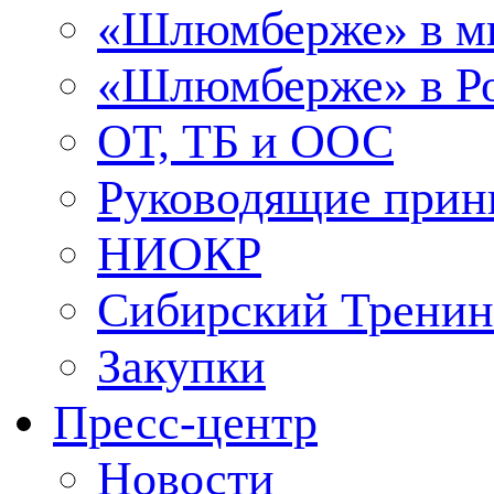
«Шлюмберже» в м
«Шлюмберже» в Ро
ОТ, ТБ и ООС
Руководящие при
НИОКР
Сибирский Тренин
Закупки
Пресс-центр
Новости