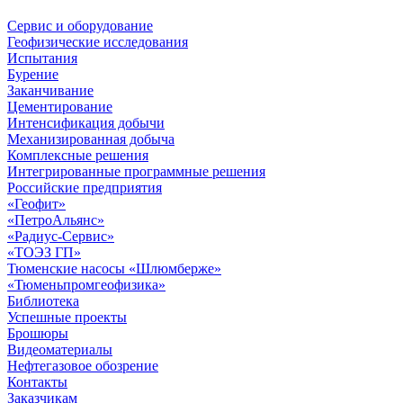
Сервис и оборудование
Геофизические исследования
Испытания
Бурение
Заканчивание
Цементирование
Интенсификация добычи
Механизированная добыча
Комплексные решения
Интегрированные программные решения
Российские предприятия
«Геофит»
«ПетроАльянс»
«Радиус-Сервис»
«ТОЭЗ ГП»
Тюменские насосы «Шлюмберже»
«Тюменьпромгеофизика»
Библиотека
Успешные проекты
Брошюры
Видеоматериалы
Нефтегазовое обозрение
Контакты
Заказчикам