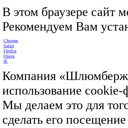
В этом браузере сайт 
Рекомендуем Вам устан
Chrome
Safari
Firefox
Opera
IE
Компания «Шлюмберже»
использование cookie-ф
Мы делаем это для тог
сделать его посещение