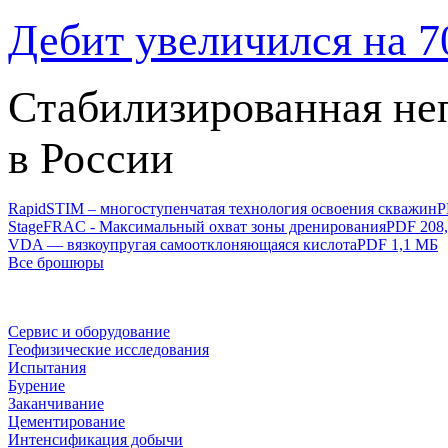
Дебит увеличился на 
Cтабилизированная не
в России
RapidSTIM – многоступенчатая технология освоения скважин
P
StageFRAC - Максимальный охват зоны дренирования
PDF 208,
VDA — вязкоупругая самоотклоняющаяся кислота
PDF 1,1 МБ
Все брошюры
Сервис и оборудование
Геофизические исследования
Испытания
Бурение
Заканчивание
Цементирование
Интенсификация добычи