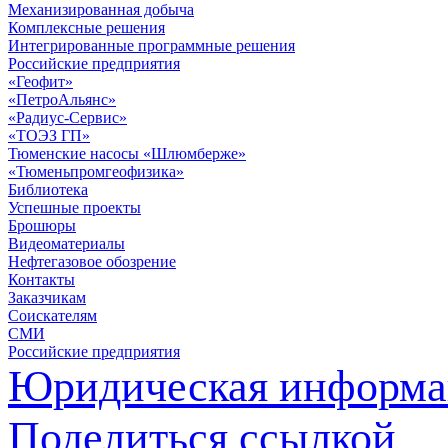
Механизированная добыча
Комплексные решения
Интегрированные программные решения
Российские предприятия
«Геофит»
«ПетроАльянс»
«Радиус-Сервис»
«ТОЭЗ ГП»
Тюменские насосы «Шлюмберже»
«Тюменьпромгеофизика»
Библиотека
Успешные проекты
Брошюры
Видеоматериалы
Нефтегазовое обозрение
Контакты
Заказчикам
Соискателям
СМИ
Российские предприятия
Юридическая информа
Поделиться ссылкой