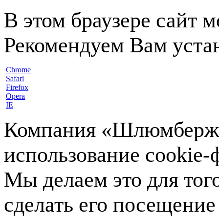
В этом браузере сайт 
Рекомендуем Вам устан
Chrome
Safari
Firefox
Opera
IE
Компания «Шлюмберже»
использование cookie-ф
Мы делаем это для тог
сделать его посещение