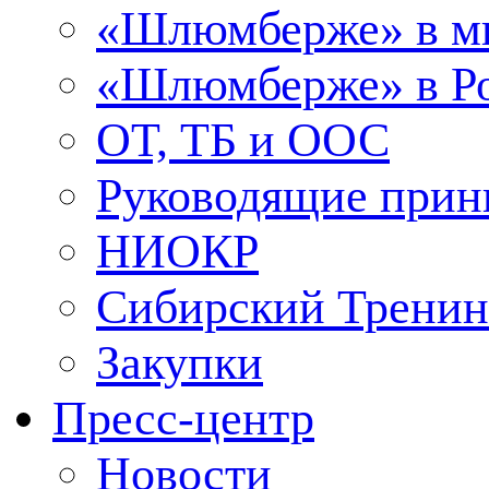
«Шлюмберже» в м
«Шлюмберже» в Ро
ОТ, ТБ и ООС
Руководящие при
НИОКР
Сибирский Тренин
Закупки
Пресс-центр
Новости