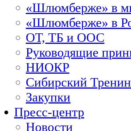
«Шлюмберже» в м
«Шлюмберже» в Ро
ОТ, ТБ и ООС
Руководящие при
НИОКР
Сибирский Тренин
Закупки
Пресс-центр
Новости