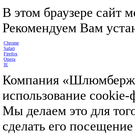
В этом браузере сайт 
Рекомендуем Вам устан
Chrome
Safari
Firefox
Opera
IE
Компания «Шлюмберже»
использование cookie-ф
Мы делаем это для тог
сделать его посещение