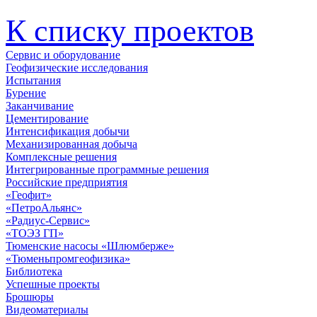
К списку проектов
Сервис и оборудование
Геофизические исследования
Испытания
Бурение
Заканчивание
Цементирование
Интенсификация добычи
Механизированная добыча
Комплексные решения
Интегрированные программные решения
Российские предприятия
«Геофит»
«ПетроАльянс»
«Радиус-Сервис»
«ТОЭЗ ГП»
Тюменские насосы «Шлюмберже»
«Тюменьпромгеофизика»
Библиотека
Успешные проекты
Брошюры
Видеоматериалы