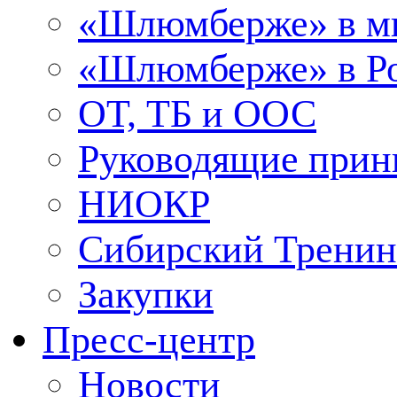
«Шлюмберже» в м
«Шлюмберже» в Ро
ОТ, ТБ и ООС
Руководящие при
НИОКР
Сибирский Тренин
Закупки
Пресс-центр
Новости