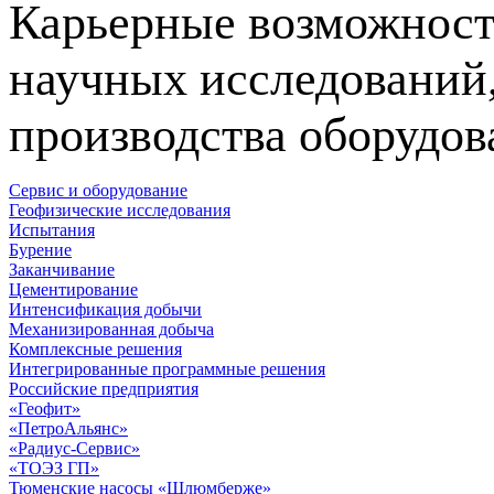
Карьерные возможност
научных исследований
производства оборудов
Сервис и оборудование
Геофизические исследования
Испытания
Бурение
Заканчивание
Цементирование
Интенсификация добычи
Механизированная добыча
Комплексные решения
Интегрированные программные решения
Российские предприятия
«Геофит»
«ПетроАльянс»
«Радиус-Сервис»
«ТОЭЗ ГП»
Тюменские насосы «Шлюмберже»