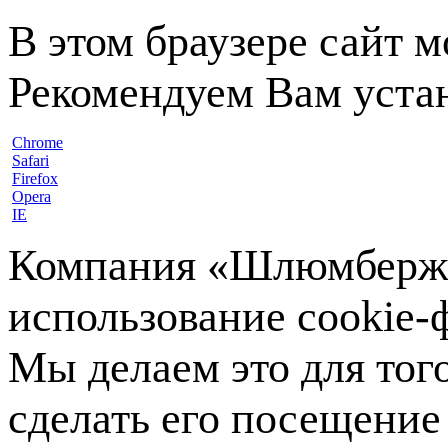
В этом браузере сайт 
Рекомендуем Вам устан
Chrome
Safari
Firefox
Opera
IE
Компания «Шлюмберже»
использование cookie-ф
Мы делаем это для тог
сделать его посещение