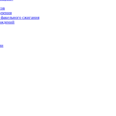
сов
урения
 факельного сжигания
рождений
ии