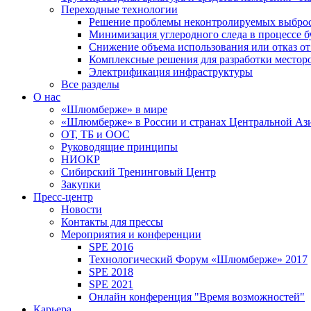
Переходные технологии
Решение проблемы неконтролируемых выбро
Минимизация углеродного следа в процессе б
Снижение объема использования или отказ от
Комплексные решения для разработки место
Электрификация инфраструктуры
Все разделы
О нас
«Шлюмберже» в мире
«Шлюмберже» в России и странах Центральной Аз
ОТ, ТБ и ООС
Руководящие принципы
НИОКР
Сибирский Тренинговый Центр
Закупки
Пресс-центр
Новости
Контакты для прессы
Мероприятия и конференции
SPE 2016
Технологический Форум «Шлюмберже» 2017
SPE 2018
SPE 2021
Онлайн конференция "Время возможностей"
Карьера