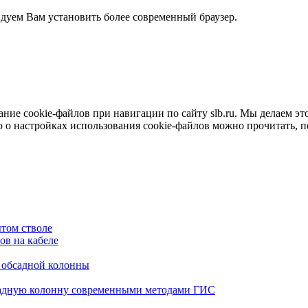
ндуем Вам установить более современный браузер.
е cookie-файлов при навигации по сайту slb.ru. Мы делаем это 
о настройках использования cookie-файлов можно прочитать, 
том стволе
в на кабеле
я обсадной колонны
садную колонну современными методами ГИС