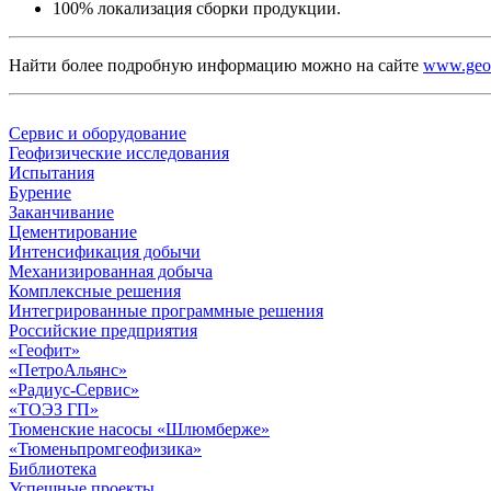
100% локализация сборки продукции.
Найти более подробную информацию можно на сайте
www.geof
Сервис и оборудование
Геофизические исследования
Испытания
Бурение
Заканчивание
Цементирование
Интенсификация добычи
Механизированная добыча
Комплексные решения
Интегрированные программные решения
Российские предприятия
«Геофит»
«ПетроАльянс»
«Радиус-Сервис»
«ТОЭЗ ГП»
Тюменские насосы «Шлюмберже»
«Тюменьпромгеофизика»
Библиотека
Успешные проекты