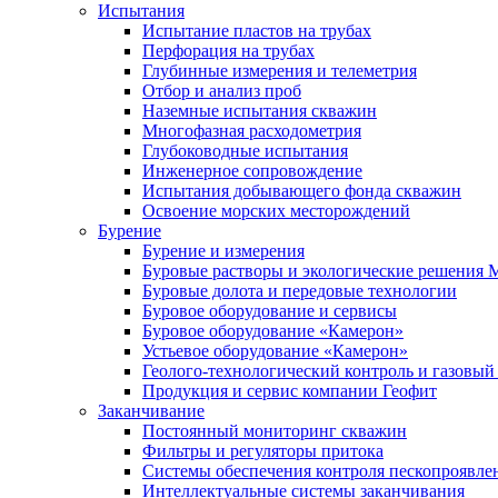
Испытания
Испытание пластов на трубах
Перфорация на трубах
Глубинные измерения и телеметрия
Отбор и анализ проб
Наземные испытания скважин
Многофазная расходометрия
Глубоководные испытания
Инженерное сопровождение
Испытания добывающего фонда скважин
Освоение морских месторождений
Бурение
Бурение и измерения
Буровые растворы и экологические решения
Буровые долота и передовые технологии
Буровое оборудование и сервисы
Буровое оборудование «Камерон»
Устьевое оборудование «Камерон»
Геолого-технологический контроль и газовый
Продукция и сервис компании Геофит
Заканчивание
Постоянный мониторинг скважин
Фильтры и регуляторы притока
Cистемы обеспечения контроля пескопроявле
Интеллектуальные системы заканчивания