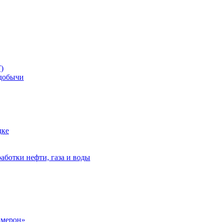
)
добычи
дке
аботки нефти, газа и воды
амерон»