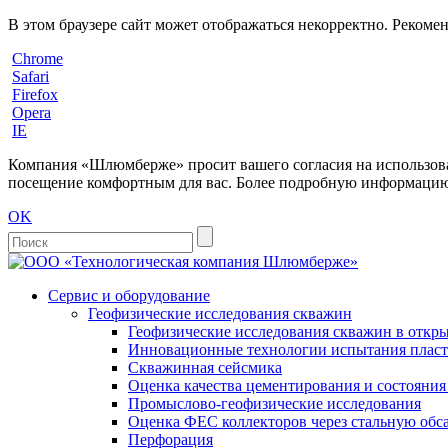
В этом браузере сайт может отображаться некорректно. Рекоме
Chrome
Safari
Firefox
Opera
IE
Компания «Шлюмберже» просит вашего согласия на использовани
посещение комфортным для вас. Более подробную информацию 
OK
Сервис и оборудование
Геофизические исследования скважин
Геофизические исследования скважин в откры
Инновационные технологии испытания пласто
Скважинная сейсмика
Оценка качества цементирования и состояни
Промыслово-геофизические исследования
Оценка ФЕС коллекторов через стальную об
Перфорация