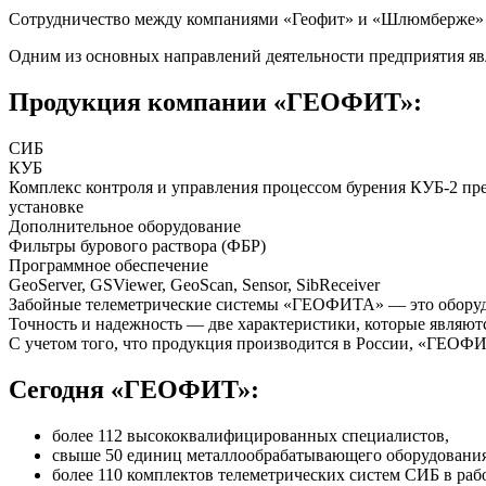
Сотрудничество между компаниями «Геофит» и «Шлюмберже» н
Одним из основных направлений деятельности предприятия явл
Продукция компании «ГЕОФИТ»:
СИБ
КУБ
Комплекс контроля и управления процессом бурения
КУБ-2
пре
установке
Дополнительное оборудование
Фильтры бурового раствора (ФБР)
Программное обеспечение
GeoServer, GSViewer, GeoScan, Sensor, SibReceiver
Забойные телеметрические системы «ГЕОФИТА» — это оборудов
Точность и надежность — две характеристики, которые являю
С учетом того, что продукция производится в России, «ГЕОФИТ
Сегодня «ГЕОФИТ»:
более 112 высококвалифицированных специалистов,
свыше 50 единиц металлообрабатывающего оборудования
более 110 комплектов телеметрических систем СИБ в рабо