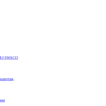
 M-I SWACO
 каротаж
ния