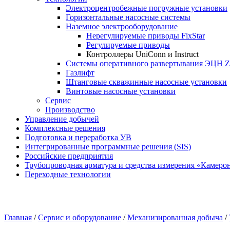
Электроцентробежные погружные установки
Горизонтальные насосные системы
Наземное электрооборудование
Нерегулируемые приводы FixStar
Регулируемые приводы
Контроллеры UniConn и Instruct
Системы оперативного развертывания ЭЦН 
Газлифт
Штанговые скважинные насосные установки
Винтовые насосные установки
Сервис
Производство
Управление добычей
Комплексные решения
Подготовка и переработка УВ
Интегрированные программные решения (SIS)
Российские предприятия
Трубопроводная арматура и средства измерения «Камеро
Переходные технологии
Главная
/
Сервис и оборудование
/
Механизированная добыча
/