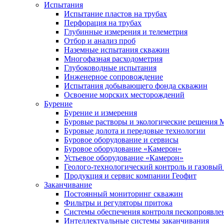
Испытания
Испытание пластов на трубах
Перфорация на трубах
Глубинные измерения и телеметрия
Отбор и анализ проб
Наземные испытания скважин
Многофазная расходометрия
Глубоководные испытания
Инженерное сопровождение
Испытания добывающего фонда скважин
Освоение морских месторождений
Бурение
Бурение и измерения
Буровые растворы и экологические решения
Буровые долота и передовые технологии
Буровое оборудование и сервисы
Буровое оборудование «Камерон»
Устьевое оборудование «Камерон»
Геолого-технологический контроль и газовый
Продукция и сервис компании Геофит
Заканчивание
Постоянный мониторинг скважин
Фильтры и регуляторы притока
Cистемы обеспечения контроля пескопроявле
Интеллектуальные системы заканчивания