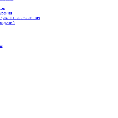
сов
урения
 факельного сжигания
рождений
ии