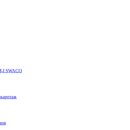
 M-I SWACO
 каротаж
ния