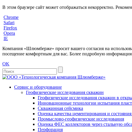
В этом браузере сайт может отображаться некорректно. Рекоме
Chrome
Safari
Firefox
Opera
IE
Компания «Шлюмберже» просит вашего согласия на использовани
посещение комфортным для вас. Более подробную информацию 
OK
Сервис и оборудование
Геофизические исследования скважин
Геофизические исследования скважин в откры
Инновационные технологии испытания пласто
Скважинная сейсмика
Оценка качества цементирования и состояни
Промыслово-геофизические исследования
Оценка ФЕС коллекторов через стальную об
Перфорация