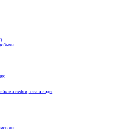
)
добычи
дке
аботки нефти, газа и воды
амерон»