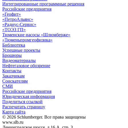
Интегрированные программные решения
Российские предприятия
«Геофит»
«ПетроАльянс»
«Радиус-Сервис»
«ТОЭЗ ГП»
Тюменские насосы «Шлюмберже»
«Тюменьпромгеофизика»
Библиотека
Успешные проекты
Брошюры
Видеоматериалы
Нефтегазовое обозрение
Контакты
Заказчикам
Соискателям
СМИ
Российские предприятия
Юридическая информация
Поделиться ссылкой
Распечатать страницу
Карта сайта
© 2026 Schlumberger. Все права защищены
www.slb.ru
Ленинградское шоссе, д.16 А, стр. 3