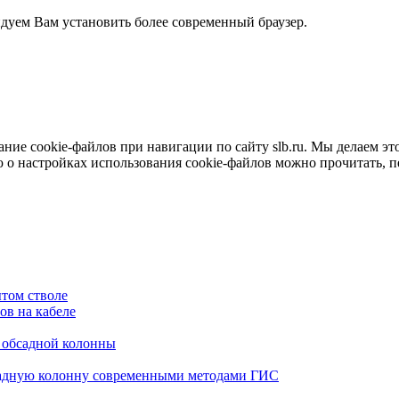
ндуем Вам установить более современный браузер.
е cookie-файлов при навигации по сайту slb.ru. Мы делаем это 
о настройках использования cookie-файлов можно прочитать, 
том стволе
в на кабеле
я обсадной колонны
садную колонну современными методами ГИС