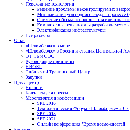
Переходные технологии
Решение проблемы неконтролируемых выбро
Минимизация углеродного следа в процессе б
Снижение объема использования или отказ от
Комплексные решения для разработки место
Электрификация инфраструктуры
Все разделы
О нас
«Шлюмберже» в мире
«Шлюмберже» в России и странах Центральной Аз
ОТ, ТБ и ООС
Руководящие принципы
НИОКР
Сибирский Тренинговый Центр
Закупки
Пресс-центр
Новости
Контакты для прессы
Мероприятия и конференции
SPE 2016
Технологический Форум «Шлюмберже» 2017
SPE 2018
SPE 2021
Онлайн конференция "Время возможностей"
Карьера