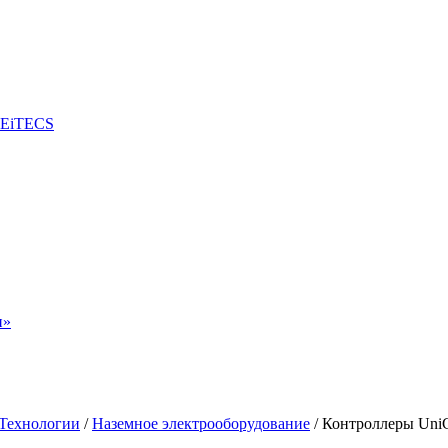
ZEiTECS
н»
Технологии
/
Наземное электрооборудование
/
Контроллеры UniCo