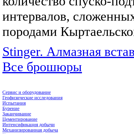
количество
спуско-по
интервалов, сложенны
породами Кыртаельско
Stinger. Алмазная вст
Все брошюры
Сервис и оборудование
Геофизические исследования
Испытания
Бурение
Заканчивание
Цементирование
Интенсификация добычи
Механизированная добыча