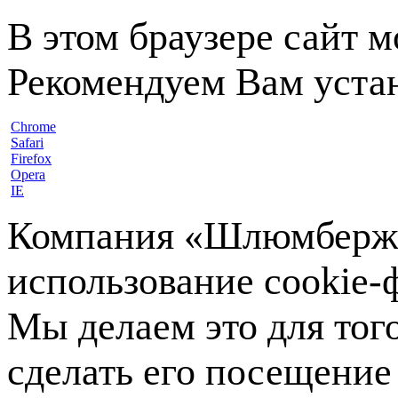
В этом браузере сайт 
Рекомендуем Вам устан
Chrome
Safari
Firefox
Opera
IE
Компания «Шлюмберже»
использование cookie-ф
Мы делаем это для тог
сделать его посещение