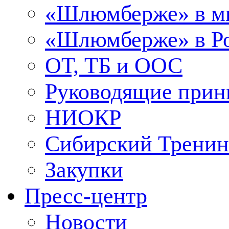
«Шлюмберже» в м
«Шлюмберже» в Ро
ОТ, ТБ и ООС
Руководящие при
НИОКР
Сибирский Тренин
Закупки
Пресс-центр
Новости