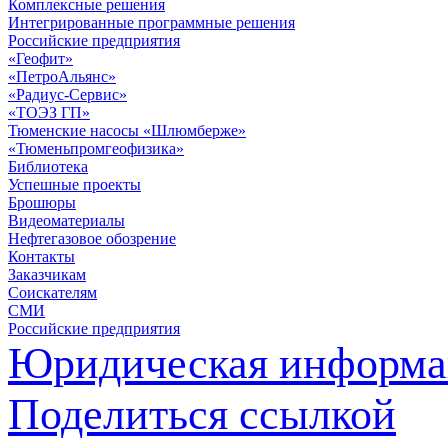
Комплексные решения
Интегрированные программные решения
Российские предприятия
«Геофит»
«ПетроАльянс»
«Радиус-Сервис»
«ТОЭЗ ГП»
Тюменские насосы «Шлюмберже»
«Тюменьпромгеофизика»
Библиотека
Успешные проекты
Брошюры
Видеоматериалы
Нефтегазовое обозрение
Контакты
Заказчикам
Соискателям
СМИ
Российские предприятия
Юридическая информа
Поделиться ссылкой