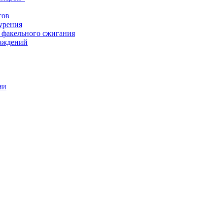
сов
урения
 факельного сжигания
рождений
ии