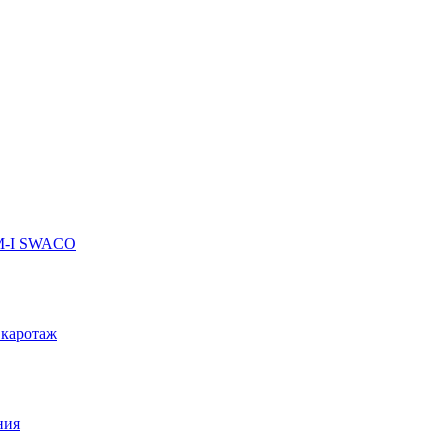
 M-I SWACO
 каротаж
ния