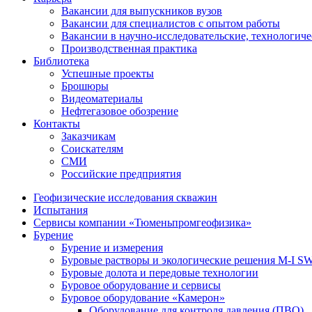
Вакансии для выпускников вузов
Вакансии для специалистов с опытом работы
Вакансии в научно-исследовательские, технологич
Производственная практика
Библиотека
Успешные проекты
Брошюры
Видеоматериалы
Нефтегазовое обозрение
Контакты
Заказчикам
Соискателям
СМИ
Российские предприятия
Геофизические исследования скважин
Испытания
Сервисы компании «Тюменьпромгеофизика»
Бурение
Бурение и измерения
Буровые растворы и экологические решения M-I 
Буровые долота и передовые технологии
Буровое оборудование и сервисы
Буровое оборудование «Камерон»
Оборудование для контроля давления (ПВО)