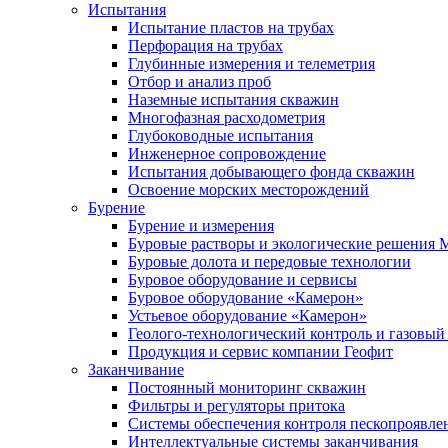
Испытания
Испытание пластов на трубах
Перфорация на трубах
Глубинные измерения и телеметрия
Отбор и анализ проб
Наземные испытания скважин
Многофазная расходометрия
Глубоководные испытания
Инженерное сопровождение
Испытания добывающего фонда скважин
Освоение морских месторождений
Бурение
Бурение и измерения
Буровые растворы и экологические решения
Буровые долота и передовые технологии
Буровое оборудование и сервисы
Буровое оборудование «Камерон»
Устьевое оборудование «Камерон»
Геолого-технологический контроль и газовый
Продукция и сервис компании Геофит
Заканчивание
Постоянный мониторинг скважин
Фильтры и регуляторы притока
Cистемы обеспечения контроля пескопроявле
Интеллектуальные системы заканчивания