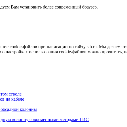
ндуем Вам установить более современный браузер.
е cookie-файлов при навигации по сайту slb.ru. Мы делаем это 
о настройках использования cookie-файлов можно прочитать, 
том стволе
в на кабеле
я обсадной колонны
садную колонну современными методами ГИС