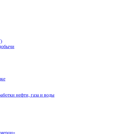
)
добычи
дке
аботки нефти, газа и воды
амерон»