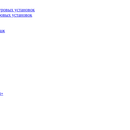
уровых установок
ровых установок
таж
н»