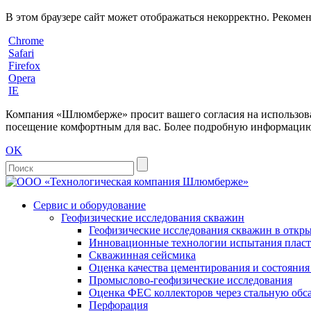
В этом браузере сайт может отображаться некорректно. Рекоме
Chrome
Safari
Firefox
Opera
IE
Компания «Шлюмберже» просит вашего согласия на использовани
посещение комфортным для вас. Более подробную информацию 
OK
Сервис и оборудование
Геофизические исследования скважин
Геофизические исследования скважин в откры
Инновационные технологии испытания пласто
Скважинная сейсмика
Оценка качества цементирования и состояни
Промыслово-геофизические исследования
Оценка ФЕС коллекторов через стальную об
Перфорация