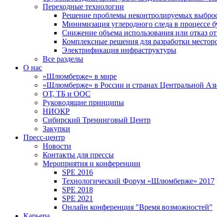
Переходные технологии
Решение проблемы неконтролируемых выбро
Минимизация углеродного следа в процессе б
Снижение объема использования или отказ от
Комплексные решения для разработки место
Электрификация инфраструктуры
Все разделы
О нас
«Шлюмберже» в мире
«Шлюмберже» в России и странах Центральной Аз
ОТ, ТБ и ООС
Руководящие принципы
НИОКР
Сибирский Тренинговый Центр
Закупки
Пресс-центр
Новости
Контакты для прессы
Мероприятия и конференции
SPE 2016
Технологический Форум «Шлюмберже» 2017
SPE 2018
SPE 2021
Онлайн конференция "Время возможностей"
Карьера