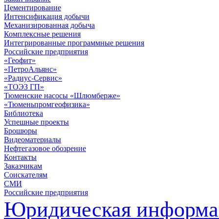
Цементирование
Интенсификация добычи
Механизированная добыча
Комплексные решения
Интегрированные программные решения
Российские предприятия
«Геофит»
«ПетроАльянс»
«Радиус-Сервис»
«ТОЭЗ ГП»
Тюменские насосы «Шлюмберже»
«Тюменьпромгеофизика»
Библиотека
Успешные проекты
Брошюры
Видеоматериалы
Нефтегазовое обозрение
Контакты
Заказчикам
Соискателям
СМИ
Российские предприятия
Юридическая информа