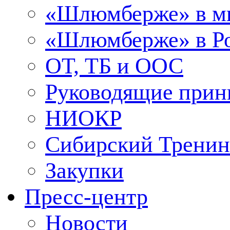
«Шлюмберже» в м
«Шлюмберже» в Ро
ОТ, ТБ и ООС
Руководящие при
НИОКР
Сибирский Тренин
Закупки
Пресс-центр
Новости