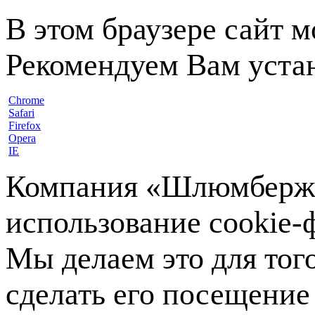
В этом браузере сайт 
Рекомендуем Вам устан
Chrome
Safari
Firefox
Opera
IE
Компания «Шлюмберже»
использование cookie-ф
Мы делаем это для тог
сделать его посещение