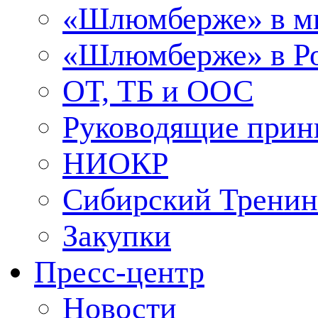
«Шлюмберже» в м
«Шлюмберже» в Ро
ОТ, ТБ и ООС
Руководящие при
НИОКР
Сибирский Тренин
Закупки
Пресс-центр
Новости