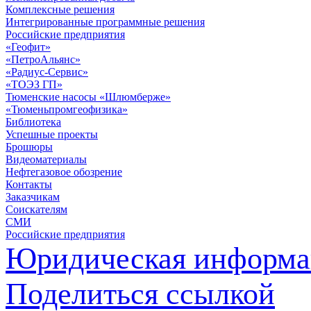
Комплексные решения
Интегрированные программные решения
Российские предприятия
«Геофит»
«ПетроАльянс»
«Радиус-Сервис»
«ТОЭЗ ГП»
Тюменские насосы «Шлюмберже»
«Тюменьпромгеофизика»
Библиотека
Успешные проекты
Брошюры
Видеоматериалы
Нефтегазовое обозрение
Контакты
Заказчикам
Соискателям
СМИ
Российские предприятия
Юридическая информа
Поделиться ссылкой