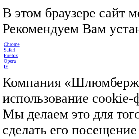
В этом браузере сайт 
Рекомендуем Вам устан
Chrome
Safari
Firefox
Opera
IE
Компания «Шлюмберже»
использование cookie-ф
Мы делаем это для тог
сделать его посещение